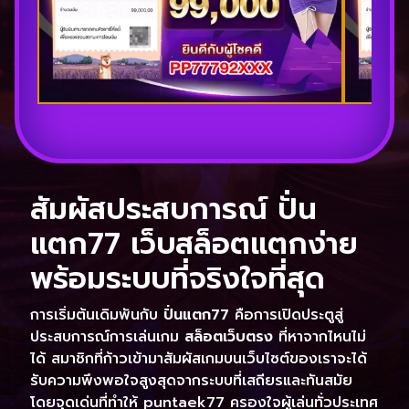
สัมผัสประสบการณ์ ปั่น
แตก77 เว็บสล็อตแตกง่าย
พร้อมระบบที่จริงใจที่สุด
การเริ่มต้นเดิมพันกับ
ปั่นแตก77
คือการเปิดประตูสู่
ประสบการณ์การเล่นเกม
สล็อตเว็บตรง
ที่หาจากไหนไม่
ได้ สมาชิกที่ก้าวเข้ามาสัมผัสเกมบนเว็บไซต์ของเราจะได้
รับความพึงพอใจสูงสุดจากระบบที่เสถียรและทันสมัย
โดยจุดเด่นที่ทำให้ puntaek77 ครองใจผู้เล่นทั่วประเทศ