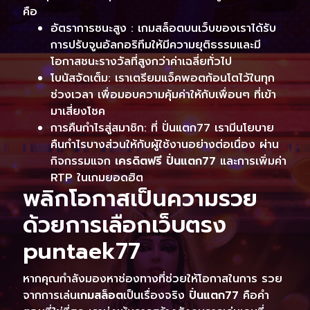
คือ
อัตราการชนะสูง : เกมสล็อตบนเว็บของเราได้รับ
การปรับจูนอัลกอริทึมให้มีความยุติธรรมและมี
โอกาสชนะรางวัลที่สูงกว่าค่าเฉลี่ยทั่วไป
โบนัสจัดเต็ม: เราเตรียมแจ็คพอตก้อนโตไว้ในทุก
ช่วงเวลา เพื่อมอบความคุ้มค่าให้กับเพื่อนๆ ที่เข้า
มาเสี่ยงโชค
การคืนกำไรสู่สมาชิก: ที่ ปั่นแตก77 เรามีนโยบาย
คืนกำไรบางส่วนให้กับผู้ใช้งานอย่างต่อเนื่อง ผ่าน
กิจกรรมแจก
เครดิตฟรี ปั่นแตก77
และการเพิ่มค่า
RTP ในเกมยอดฮิต
พลิกโอกาสเป็นความรวย
ด้วยการเลือกเว็บตรง
puntaek77
หากคุณกำลังมองหาช่องทางที่ช่วยให้โอกาสในการ รวย
จากการเล่น
เกมสล็อต
เป็นเรื่องจริง
ปั่นแตก77
คือคำ