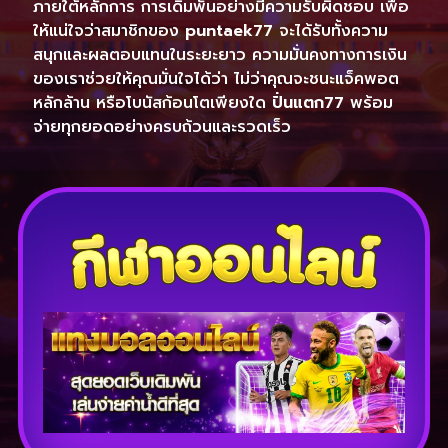
ภายใต้หลักการ การเดิมพันอย่างมีความรับผิดชอบ เพื่อ
ให้แน่ใจว่าสมาชิกของ
puntaek77
จะได้รับทั้งความ
สนุกและผลตอบแทนในระยะยาว ความมั่นคงทางการเงิน
ของเราช่วยให้คุณมั่นใจได้ว่า ไม่ว่าคุณจะชนะแจ็คพอต
หลักล้าน หรือโบนัสก้อนโตเพียงใด
ปั่นแตก77
พร้อม
จ่ายทุกยอดอย่างครบถ้วนและรวดเร็ว