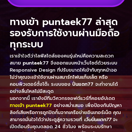
ทางเข้า puntaek77 ล่าสุด
รองรับการใช้งานผ่านมือถือ
ทุกระบบ
เราเข้าใจดีว่าไลฟ์สไตล์ของคนรุ่นใหม่คือความสะดวก
สบาย
puntaek77
จึงออกแบบหน้าเว็บไซต์ด้วยระบบ
Responsive Design ที่ปรับขนาดให้เข้ากับทุกหน้าจอ
ไม่ว่าคุณจะเข้าใช้งานผ่านสมาร์ทโฟนแท็บเล็ต หรือ
คอมพิวเตอร์ตั้งโต๊ะ ระบบของ
ปั่นแตก77
จะทำงานได้
อย่างลื่นไหลไม่มีสะดุด
นอกจากนี้ เรายังมีทีมวิศวกรซอฟต์แวร์ที่คอยอัปเดต
ทางเข้า puntaek77
อย่างสม่ำเสมอ เพื่อป้องกันปัญหา
ลิงก์เสียหรือการถูกปิดกั้นจากเครือข่ายอินเทอร์เน็ต คุณ
สามารถมั่นใจได้ว่าประตูสู่ความรวยที่
เว็บ
ปั่นแตก77
จะ
เปิดต้อนรับคุณตลอด 24 ชั่วโมง พร้อมระบบรักษา