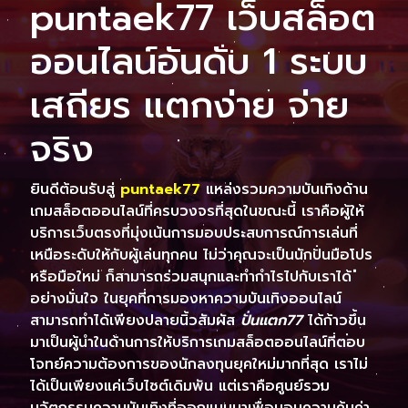
puntaek77 เว็บสล็อต
ออนไลน์อันดับ 1 ระบบ
เสถียร แตกง่าย จ่าย
จริง
ยินดีต้อนรับสู่
puntaek77
แหล่งรวมความบันเทิงด้าน
เกมสล็อตออนไลน์ที่ครบวงจรที่สุดในขณะนี้ เราคือผู้ให้
บริการเว็บตรงที่มุ่งเน้นการมอบประสบการณ์การเล่นที่
เหนือระดับให้กับผู้เล่นทุกคน ไม่ว่าคุณจะเป็นนักปั่นมือโปร
หรือมือใหม่ ก็สามารถร่วมสนุกและทำกำไรไปกับเราได้
อย่างมั่นใจ ในยุคที่การมองหาความบันเทิงออนไลน์
สามารถทำได้เพียงปลายนิ้วสัมผัส
ปั่นแตก77
ได้ก้าวขึ้น
มาเป็นผู้นำในด้านการให้บริการเกมสล็อตออนไลน์ที่ตอบ
โจทย์ความต้องการของนักลงทุนยุคใหม่มากที่สุด เราไม่
ได้เป็นเพียงแค่เว็บไซต์เดิมพัน แต่เราคือศูนย์รวม
นวัตกรรมความบันเทิงที่ออกแบบมาเพื่อมอบความคุ้มค่า