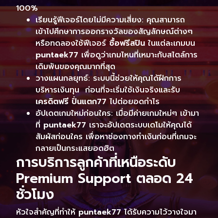
100%
เรียนรู้ฟีเจอร์โดยไม่มีความเสี่ยง: คุณสามารถ
เข้าไปศึกษาการออกรางวัลของสัญลักษณ์ต่างๆ
หรือทดลองใช้ฟีเจอร์
ซื้อฟรีสปิน
ในแต่ละเกมบน
puntaek77
เพื่อดูว่าเกมไหนที่เหมาะกับสไตล์การ
เดิมพันของคุณมากที่สุด
วางแผนกลยุทธ์: ระบบนี้ช่วยให้คุณได้ฝึกการ
บริหารเงินทุน ก่อนที่จะเริ่มใช้เงินจริงและรับ
เครดิตฟรี ปั่นแตก77
ไปต่อยอดกำไร
อัปเดตเกมใหม่ก่อนใคร: เมื่อมีค่ายเกมใหม่ๆ เข้ามา
ที่
puntaek77
เราจะอัปเดตระบบเดโมให้คุณได้
สัมผัสก่อนใคร เพื่อหาช่องทางทำเงินก่อนที่เกมจะ
กลายเป็นกระแสยอดฮิต
การบริการลูกค้าที่เหนือระดับ
Premium Support ตลอด 24
ชั่วโมง
หัวใจสำคัญที่ทำให้
puntaek77
ได้รับความไว้วางใจมา