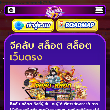
https://www.puntaek77.fun
จีคลับ สล็อต สล็อต
เว็บตรง
จีคลับ สล็อต
สิ่งที่ผู้เล่นและผู้ใช้บริการต้องการในการ