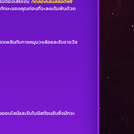
ยไม่ต้องเสียเงิน
ทดลองเล่นสล็อตฟรี
งทักษะของคุณก่อนที่จะลงเดิมพันด้วย
ิดเพลินกับการหมุนวงล้อและรับรางวัล
ออนไลน์และรับโบนัสต้อนรับซึ่งมักจะ