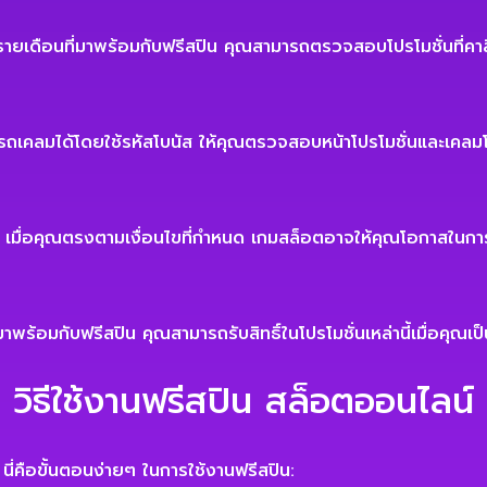
ายเดือนที่มาพร้อมกับฟรีสปิน คุณสามารถตรวจสอบโปรโมชั่นที่คาสิโน
ารถเคลมได้โดยใช้รหัสโบนัส ให้คุณตรวจสอบหน้าโปรโมชั่นและเคลมโ
เมื่อคุณตรงตามเงื่อนไขที่กำหนด เกมสล็อตอาจให้คุณโอกาสในการ
มาพร้อมกับฟรีสปิน คุณสามารถรับสิทธิ์ในโปรโมชั่นเหล่านี้เมื่อคุณเ
วิธีใช้งานฟรีสปิน สล็อตออนไลน์
ี่คือขั้นตอนง่ายๆ ในการใช้งานฟรีสปิน: