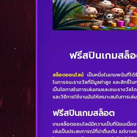
ฟรีสปินเกมสล็อต
สล็อตออนไลน์
เป็นหนึ่งในเกมพนันที่ได้
ในการชนะรางวัลที่มีมูลค่าสูง และสิทธิ์ในก
เป็นโอกาสในการเล่นเกมและชนะรางวัลโดย
และวิธีการใช้งานมันให้เหมาะสมในการเ
ฟรีสปินเกมสล็อต
เกมสล็อตออนไลน์มีความเป็นที่นิยมเนื
เล่นเป็นประสบการณ์ที่น่าตื่นเต้น แต่บางค