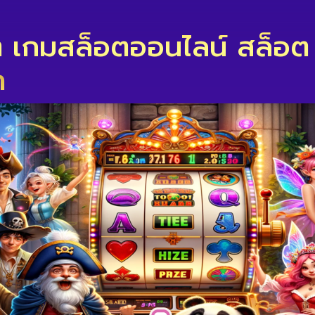
 เกมสล็อตออนไลน์ สล็อต เ
ำ