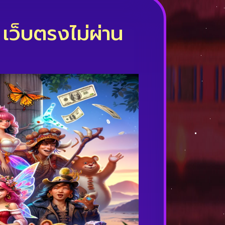
ว็บตรงไม่ผ่าน