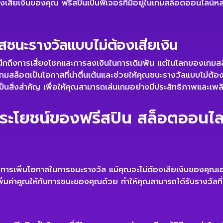
สียเงินของคุณ ฟรีสปินเป็นฟีเจอร์ที่มีอยู่ในเกมสล็อตออนไลน์หล
สชนะรางวัลแบบไม่ต้องเสียเงิน
จนึกถึงการเสี่ยงโชคและการลงเงินในการเดิมพัน แต่ในโลกของเกม
ินเกมสล็อตเป็นโอกาสที่น่าตื่นเต้นและช่วยให้คุณชนะรางวัลแบบไม่
นเป็นสิ่งสำคัญ เพื่อให้คุณสามารถเล่นเกมอย่างมีประสิทธิภาพและเ
ระโยชน์ของฟรีสปิน สล็อตออนไล
นในการเพิ่มโอกาสในการชนะรางวัล แม้คุณจะไม่ต้องเสียเงินของคุณเ
พิ่มค่าคูณให้กับการชนะของคุณด้วย ทำให้คุณสามารถได้รับรางวัลที่