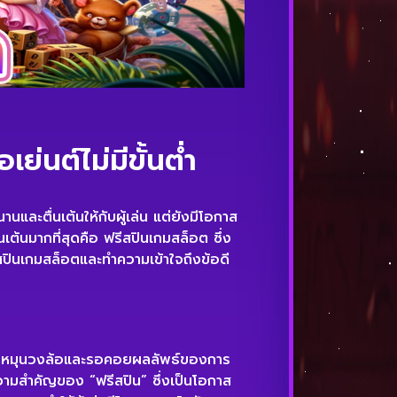
่นต์ไม่มีขั้นต่ำ
และตื่นเต้นให้กับผู้เล่น แต่ยังมีโอกาส
่นเต้นมากที่สุดคือ ฟรีสปินเกมสล็อต ซึ่ง
ปินเกมสล็อตและทำความเข้าใจถึงข้อดี
 การหมุนวงล้อและรอคอยผลลัพธ์ของการ
กิดความสำคัญของ “ฟรีสปิน” ซึ่งเป็นโอกาส