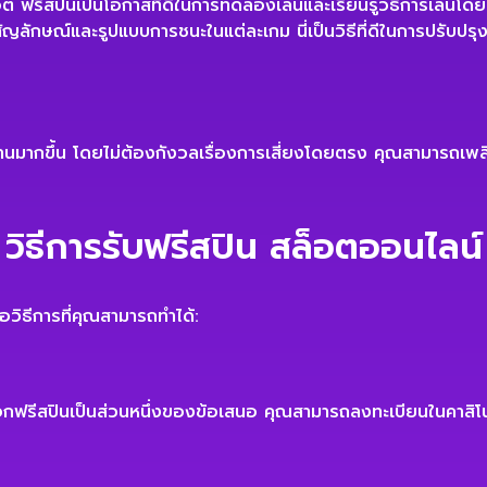
สล็อต ฟรีสปินเป็นโอกาสที่ดีในการทดลองเล่นและเรียนรู้วิธีการเล่นโด
ลักษณ์และรูปแบบการชนะในแต่ละเกม นี่เป็นวิธีที่ดีในการปรับปรุ
านมากขึ้น โดยไม่ต้องกังวลเรื่องการเสี่ยงโดยตรง คุณสามารถเพล
วิธีการรับฟรีสปิน สล็อตออนไลน์
อวิธีการที่คุณสามารถทำได้:
จกฟรีสปินเป็นส่วนหนึ่งของข้อเสนอ คุณสามารถลงทะเบียนในคาสิโน