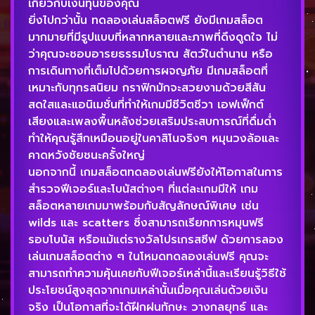
เกี่ยวกับเงินทุนของคุณ
ยิ่งไปกว่านั้น ทดลองเล่นสล็อตฟรี ยังมีเกมสล็อต
มากมายที่มีรูปแบบที่หลากหลายและภาพที่ดึงดูดใจ ไม่
ว่าคุณจะชอบอารยธรรมโบราณ สัตว์ในตำนาน หรือ
การเดินทางที่เต็มไปด้วยการผจญภัย มีเกมสล็อตที่
เหมาะกับทุกรสนิยม กราฟิกมักจะสวยงามด้วยสีสัน
สดใสและแอนิเมชั่นที่ทำให้เกมมีชีวิตชีวา เอฟเฟ็กต์
เสียงและเพลงพื้นหลังช่วยเสริมประสบการณ์ที่ดื่มด่ำ
ทำให้คุณรู้สึกเหมือนอยู่ในคาสิโนจริงๆ หมุนวงล้อและ
คาดหวังชัยชนะครั้งใหญ่
นอกจากนี้ เกมสล็อตทดลองเล่นฟรียังให้โอกาสในการ
สำรวจฟีเจอร์และโบนัสต่างๆ ที่แต่ละเกมมีให้ เกม
สล็อตหลายเกมมาพร้อมกับสัญลักษณ์พิเศษ เช่น
wilds และ scatters ซึ่งสามารถเรียกการหมุนฟรี
รอบโบนัส หรือแม้แต่รางวัลโปรเกรสซีฟ ด้วยการลอง
เล่นเกมสล็อตต่าง ๆ ในโหมดทดลองเล่นฟรี คุณจะ
สามารถทำความคุ้นเคยกับฟีเจอร์เหล่านี้และเรียนรู้วิธีใช้
ประโยชน์สูงสุดจากเกมเหล่านั้นเมื่อคุณเล่นด้วยเงิน
จริง เป็นโอกาสที่จะได้ฝึกฝนทักษะ วางกลยุทธ์ และ