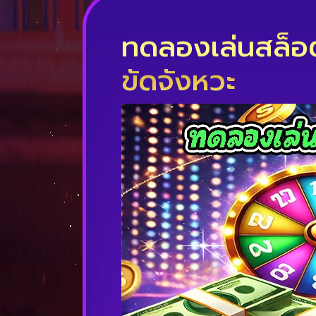
ทดลองเล่นสล็อต 
ขัดจังหวะ