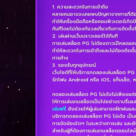
1. ความสะดวกในการเข้าถึง
หลายคนอาจจะเคยพบปัญหาจากการที่ต้องด
ทำให้เครื่องมือถือหรือคอมพิวเตอร์เกิ
ทันทีโดยไม่ต้องกังวลเกี่ยวกับการติดตั้
2. เล่นผ่านเว็บบราวเซอร์ได้ทันที
การเล่นสล็อต PG ไม่ต้องดาวน์โหลดแอปพลิ
ทำให้สะดวกในการเข้าถึงและไม่ต้องติดตั้
การค้าง
3. รองรับทุกอุปกรณ์
เว็บไซต์ที่ให้บริการทดลองเล่นสล็อต P
ร์ทโฟน Android หรือ iOS, แท็บเล็ต, หร
ทดลองเล่นสล็อต PG ไม่เด้งไม่เพียงแต่ช
ให้การเล่นเกมสล็อตเป็นไปอย่างราบรื่น
เล่นฟรี
ยังช่วยให้ผู้เล่นสามารถฝึกฝนและ
บริการทดลองเล่นสล็อต PG ไม่เด้ง เป็นบ
การขัดข้องใดๆ ในระหว่างการเล่น และยั
สำหรับผู้ที่ต้องการเล่นเกมสล็อตออนไลน