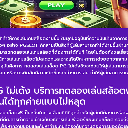
ี่ทำให้การเล่นเกมสล็อตง่ายขึ้น ในยุคปัจจุบันที่ความบันเทิงจากกา
ๆ อย่าง PGSLOT ก็กลายเป็นสิ่งที่ผู้เล่นสามารถทำได้ง่ายขึ้นผ่
ล่นสามารถทดลองเล่นเกมสล็อตที่ต้องการได้ทันที โดยไม่ต้องกังวลเ
รณ์การเล่นเกมสล็อตไม่สะดวกและอาจเกิดปัญหาการเด้งออกจากเกม
ปัจจุบันคือการ ทดลองเล่นสล็อต PG ไม่เด้งซึ่งจะช่วยให้ผู้เล่นส
 หรือการติดขัดที่อาจเกิดขึ้นระหว่างการเล่น ทำให้ผู้เล่นสามารถ
ไม่เด้ง บริการทดลองเล่นสล็อตฟร
ล่นได้ทุกค่ายแบบไม่หลุด
ล็อตฟรีเป็นหนึ่งในทางเลือกที่ดีที่สุดสำหรับผู้เล่นที่ต้องการฝึกฝ
าสที่ดีในการทำความเข้าใจกับวิธีการเล่น ฟีเจอร์ของเกมสล็อต รวม
เพื่อหาความชอบและค้นหาค่ายเกมที่ตรงกับความต้องการของตัวเอ