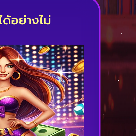
ด้อย่างไม่