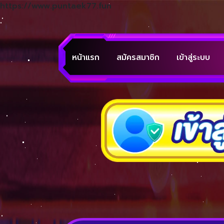
https://www.puntaek77.fun
หน้าแรก
สมัครสมาชิก
เข้าสู่ระบบ