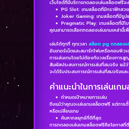
เว็บไซต์ที่มีบริการทดลองเล่นสล็อตฟรีจ
PG Slot: เกมสล็อตที่มีกราฟิกสวย
Joker Gaming: เกมสล็อตที่มีรูปแ
Pragmatic Play: เกมสล็อตที่มีโบ
คุณสามารถเลือกทดลองเล่นเกมเหล่านี้เพื่
เล่นได้ทุกที่ ทุกเวลา
สล็อต pg ทดลองเ
อินเทอร์เน็ตและสมาร์ทโฟนหรือคอมพิวเต
การเล่นเกมโดยไม่ต้องกังวลเรื่องการสูญ
สัมผัสประสบการณ์การเล่นที่สมจริง แม้ว่
จะได้รับประสบการณ์การเล่นที่สมจริงแล
คำแนะนำในการเล่นเกม
กำหนดเป้าหมายการเล่น
ถึงแม้ว่าคุณจะเล่นเกมสล็อตฟรี แต่การตั
หรือเปลี่ยนเกม
ค้นหากลยุทธ์ที่ดีที่สุด
การทดลองเล่นเกมสล็อตฟรีคือโอกาสที่ดี