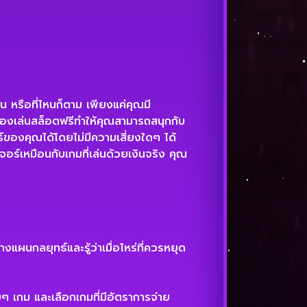
้าน หรือที่ไหนก็ตาม เพียงแค่คุณมี
ดลองเล่นสล็อตฟรีทำให้คุณสามารถสนุกกับ
ธ์ของคุณได้โดยไม่มีความเสี่ยงใดๆ ได้
จอร์เหมือนกับเกมที่เล่นด้วยเงินจริง คุณ
แผนกลยุทธ์และรู้ว่าเมื่อไหร่ที่ควรหยุด
ๆ เกม และเลือกเกมที่มีอัตราการจ่าย