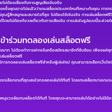
ไม่ต้องเสี่ยงกับการสูญเสียเงินจริง
างครั้งคุณอาจไม่แน่ใจว่าเกมสล็อตประเภทไหนที่เหมาะกับคุณ การ
รู้สึกสนุกและสบายใจที่สุด ไม่ต้องใช้เงินจริง การเล่นสล็อตฟรีไม่ต
ได้โดยไม่ต้องกังวลเกี่ยวกับการเสียเงิน การเล่นในรูปแบบนี้จะช่ว
เข้าร่วมทดลองเล่นสล็อตฟรี
ายมาก ไม่ต้องทำการฝากเงินหรือสมัครสมาชิกที่ซับซ้อน เพียงแค่คุ
งเล่นสล็อตฟรี
บริการทดลองเล่นสล็อตฟรีสำหรับผู้เล่นใหม่ คุณสามารถเลือกเว็บไซต์ที
มารถเลือกเกมที่คุณสนใจทดลองเล่นได้ทันที โดยเกมสล็อตบางเกมจะ
ิ่มหมุนวงล้อเกมสล็อตได้ทันที โดยคุณจะสามารถเล่นได้อย่างไม่มีข้อ