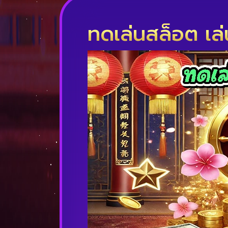
ทดเล่นสล็อต เล่