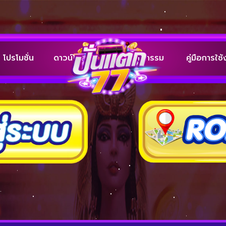
โปรโมชั่น
ดาวน์โหลด
กิจกรรม
คู่มือการใช