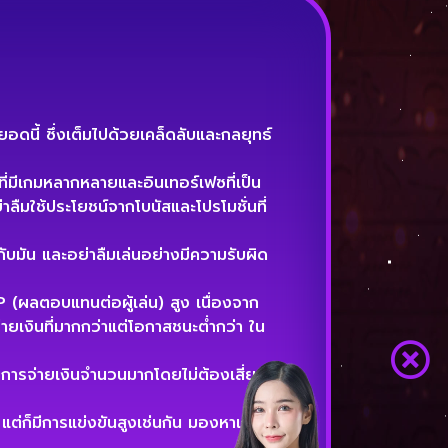
อดนี้ ซึ่งเต็มไปด้วยเคล็ดลับและกลยุทธ์
ที่มีเกมหลากหลายและอินเทอร์เฟซที่เป็น
ลืมใช้ประโยชน์จากโบนัสและโปรโมชั่นที่
ับมัน และอย่าลืมเล่นอย่างมีความรับผิด
P (ผลตอบแทนต่อผู้เล่น) สูง เนื่องจาก
ยเงินที่มากกว่าแต่โอกาสชนะต่ำกว่า ใน
นการจ่ายเงินจำนวนมากโดยไม่ต้องเสี่ยง
แต่ก็มีการแข่งขันสูงเช่นกัน มองหาเกมที่