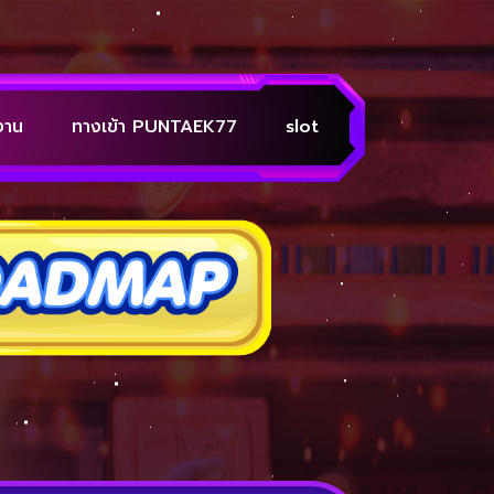
้งาน
ทางเข้า PUNTAEK77
slot