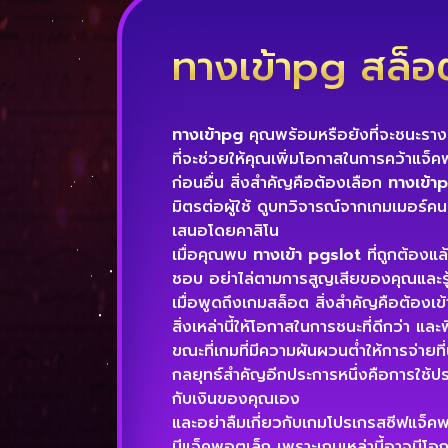
ทางเข้าpg สล็
ทางเข้าpg
คุณพร้อมหรือยังที่จะชนะรางว
ที่จะช่วยให้คุณเพิ่มโอกาสในการคว้าแจ็
ก่อนอื่น สิ่งสำคัญคือต้องเลือก
ทางเข้าp
มิตรต่อผู้ใช้ ดูบทวิจารณ์จากเกมเมอร์ค
เสนอโดยคาสิโน
เมื่อคุณพบ
ทางเข้า pgslot
ที่ถูกต้องแ
ชอบ อย่าไล่ตามการสูญเสียของคุณและรู้ว
เมื่อพูดถึงเกมสล็อต สิ่งสำคัญคือต้องเ
สิ่งเหล่านี้ให้โอกาสในการชนะที่ดีกว่า
ขณะที่เกมที่มีความผันผวนต่ำให้การจ่ายที
กลยุทธ์สำคัญอีกประการหนึ่งคือการใช้ปร
กับเงินของคุณเอง
และอย่าลืมเกี่ยวกับเกมโปรเกรสซีฟแจ็คพอต
มีแจ็คพอตเล็ก เพราะเกมเหล่านี้อาจมีโ