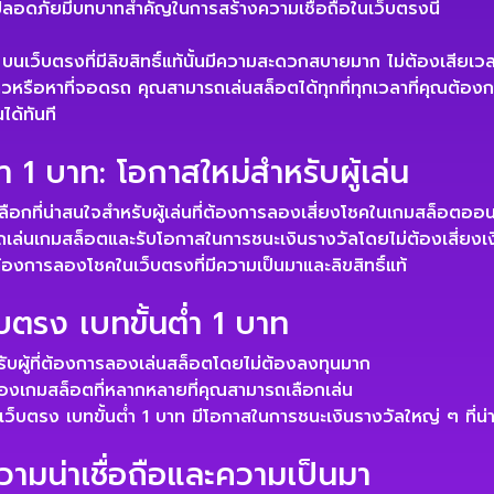
งปลอดภัยมีบทบาทสำคัญในการสร้างความเชื่อถือในเว็บตรงนี้
7
บนเว็บตรงที่มีลิขสิทธิ์แท้นั้นมีความสะดวกสบายมาก ไม่ต้องเสียเว
หรือหาที่จอดรถ คุณสามารถเล่นสล็อตได้ทุกที่ทุกเวลาที่คุณต้องการ
ได้ทันที
ำ 1 บาท: โอกาสใหม่สำหรับผู้เล่น
เลือกที่น่าสนใจสำหรับผู้เล่นที่ต้องการลองเสี่ยงโชคในเกมสล็อตอ
่นเกมสล็อตและรับโอกาสในการชนะเงินรางวัลโดยไม่ต้องเสี่ยงเงินมากม
่ต้องการลองโชคในเว็บตรงที่มีความเป็นมาและลิขสิทธิ์แท้
ตรง เบทขั้นต่ำ 1 บาท
หรับผู้ที่ต้องการลองเล่นสล็อตโดยไม่ต้องลงทุนมาก
รของเกมสล็อตที่หลากหลายที่คุณสามารถเลือกเล่น
็บตรง เบทขั้นต่ำ 1 บาท มีโอกาสในการชนะเงินรางวัลใหญ่ ๆ ที่น่าต
ามน่าเชื่อถือและความเป็นมา