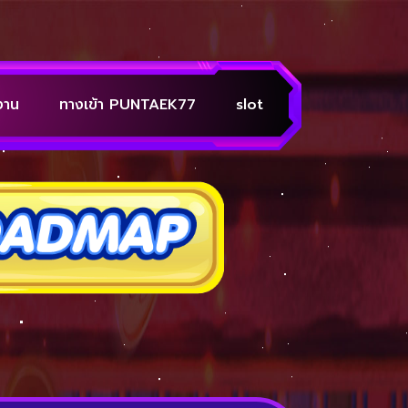
้งาน
ทางเข้า PUNTAEK77
slot