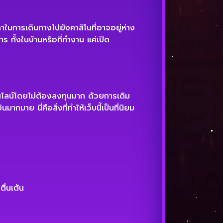
ลาในการเดินทางไปยังคาสิโนที่อาจอยู่ห่าง
 ทั้งในบ้านหรือที่ทำงาน แค่เปิด
อนไลน์โดยไม่ต้องลงทุนมาก ด้วยการเดิม
าย นี่คือสิ่งที่ทำให้เว็บนี้เป็นที่นิยม
ื่นเต้น