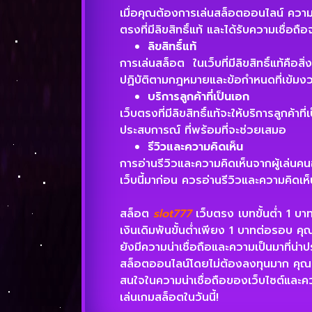
เมื่อคุณต้องการเล่นสล็อตออนไลน์ ความน
ตรงที่มีลิขสิทธิ์แท้ และได้รับความเชื่อถ
ลิขสิทธิ์แท้
การเล่นสล็อต ในเว็บที่มีลิขสิทธิ์แท้คือ
ปฏิบัติตามกฎหมายและข้อกำหนดที่เข้มงว
บริการลูกค้าที่เป็นเอก
เว็บตรงที่มีลิขสิทธิ์แท้จะให้บริการลูกค้
ประสบการณ์ ที่พร้อมที่จะช่วยเสมอ
รีวิวและความคิดเห็น
การอ่านรีวิวและความคิดเห็นจากผู้เล่นค
เว็บนี้มาก่อน ควรอ่านรีวิวและความคิดเห็น
สล็อต
slot777
เว็บตรง เบทขั้นต่ำ 1 บาท
เงินเดิมพันขั้นต่ำเพียง 1 บาทต่อรอบ ค
ยังมีความน่าเชื่อถือและความเป็นมาที่น
สล็อตออนไลน์โดยไม่ต้องลงทุนมาก คุณสาม
สนใจในความน่าเชื่อถือของเว็บไซต์และคว
เล่นเกมสล็อตในวันนี้!