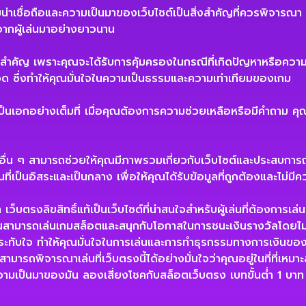
่าเชื่อถือและความเป็นมาของเว็บไซต์เป็นสิ่งสำคัญที่ควรพิจารณา ส
ือจากผู้เล่นมาอย่างยาวนาน
สิ่งสำคัญ เพราะคุณจะได้รับการคุ้มครองในกรณีที่เกิดปัญหาหรือความข
ด ซึ่งทำให้คุณมั่นใจในความเป็นธรรมและความเท่าเทียมของเกม
าที่เป็นเอกอย่างเต็มที่ เมื่อคุณต้องการความช่วยเหลือหรือมีคำถาม ค
นอื่น ๆ สามารถช่วยให้คุณมีภาพรวมเกี่ยวกับเว็บไซต์และประสบการณ
ที่เป็นอิสระและเป็นกลาง เพื่อให้คุณได้รับข้อมูลที่ถูกต้องและไม่มี
 เว็บตรงลิขสิทธิ์แท้เป็นเว็บไซต์ที่น่าสนใจสำหรับผู้เล่นที่ต้องกา
ุณสามารถเล่นเกมสล็อตและสนุกกับโอกาสในการชนะเงินรางวัลโดยไม่ต
่าประทับใจ ทำให้คุณมั่นใจในการเล่นและการทำธุรกรรมทางการเงินขอ
ารถพิจารณาเล่นที่เว็บตรงนี้ได้อย่างมั่นใจว่าคุณอยู่ในที่ที่เห
ามเป็นมาของมัน ลองเสี่ยงโชคกับสล็อตเว็บตรง เบทขั้นต่ำ 1 บาท 