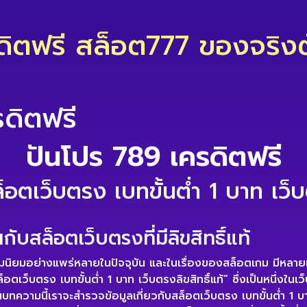
ดิตฟรี สล็อต777 ของจริงต
ปันโปร 789 เครดิตฟรี
อตเว็บตรง เบทขั้นต่ำ 1 บาท เว็บต
กับสล็อตเว็บตรงที่มีลิขสิทธิ์แท้
นิยมอย่างแพร่หลายในปัจจุบัน และในเรื่องของสล็อตเกม มีหลายเว็บไ
สล็อตเว็บตรง เบทขั้นต่ำ 1 บาท เว็บตรงลิขสิทธิ์แท้” ซึ่งเป็นหนึ่งในเว็
ทความนี้เราจะสำรวจข้อมูลเกี่ยวกับสล็อตเว็บตรง เบทขั้นต่ำ 1 บา