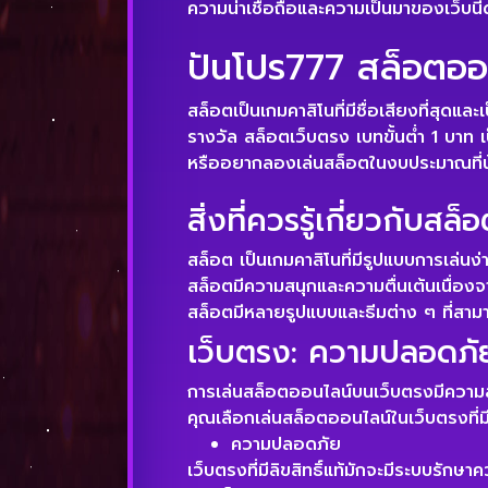
ความน่าเชื่อถือและความเป็นมาของเว็บนี้ด้
ปันโปร777 สล็อตออน
สล็อตเป็นเกมคาสิโนที่มีชื่อเสียงที่สุด
รางวัล สล็อตเว็บตรง เบทขั้นต่ำ 1 บาท เป็
หรืออยากลองเล่นสล็อตในงบประมาณที่น้อย
สิ่งที่ควรรู้เกี่ยวกับสล็
สล็อต เป็นเกมคาสิโนที่มีรูปแบบการเล่น
สล็อตมีความสนุกและความตื่นเต้นเนื่อ
สล็อตมีหลายรูปแบบและธีมต่าง ๆ ที่สา
เว็บตรง: ความปลอดภ
การเล่นสล็อตออนไลน์บนเว็บตรงมีความสะด
คุณเลือกเล่นสล็อตออนไลน์ในเว็บตรงที่มีล
ความปลอดภัย
เว็บตรงที่มีลิขสิทธิ์แท้มักจะมีระบบรักษ