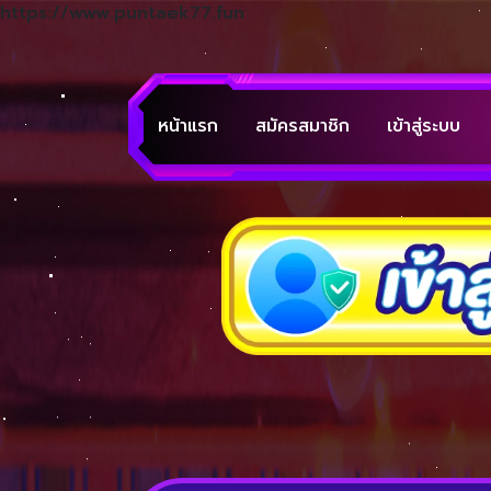
https://www.puntaek77.fun
หน้าแรก
สมัครสมาชิก
เข้าสู่ระบบ