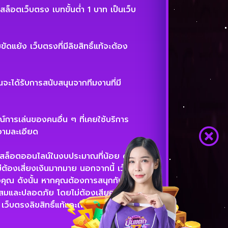
ล็อตเว็บตรง เบทขั้นต่ำ 1 บาท เป็นเว็บ
ัดแย้ง เว็บตรงที่มีลิขสิทธิ์แท้จะต้อง
ุณจะได้รับการสนับสนุนจากทีมงานที่มี
์การเล่นของคนอื่น ๆ ที่เคยใช้บริการ
ความละเอียด
รเล่นสล็อตออนไลน์ในงบประมาณที่น้อย ด้วย
้องเสี่ยงเงินมากมาย นอกจากนี้ เว็บนี้
งคุณ ดังนั้น หากคุณต้องการสนุกกับ
มาะสมและปลอดภัย โดยไม่ต้องเสียความ
เว็บตรงลิขสิทธิ์แท้และเพลิดเพลินกับการ