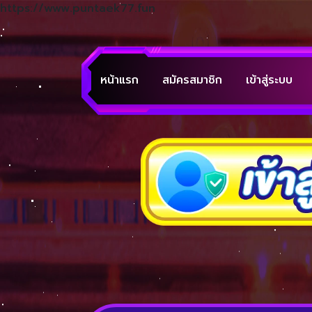
https://www.puntaek77.fun
หน้าแรก
สมัครสมาชิก
เข้าสู่ระบบ