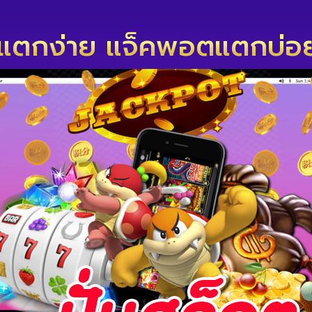
อตแตกง่าย แจ็คพอตแตกบ่อ