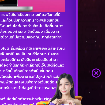
ารพรีเซ็นท์เป็นบทความเกี่ยวกับคนที่มี
ละก็วันนี้บทความที่เราจะพรีเซนเทชั่น
ช้งานเว็บไซต์ของท่านก็จะไม่เกิดขึ้นอย่าง
์สล็อตของท่านสมาชิกนั้นเอง เนื่องจาก
้งานให้มีความปลอดภัยมากที่สุดเท่าที่
ว็บไซต์
ปั่นสล็อต
ที่ดีเลิศเพียงใดสำหรับใน
ส์ในคาสิโนจะเป็นเกมส์ที่ค่อนจะมีคลาย
จะต้องมีคำว่าสิ่งมีราคาเป็นเงินเข้ามา
้องทำนั้นกคือหาเลือกใช้เว็บไซต์ที่ดีแล้ว
มาชิกนั้นต้องมีการดำเนินขั้นตอน
บไซต์นั้นๆเพื่อสามารถไปสู่หน้าหลักแล้วก็
พิมพ์ข้อมูลลงไปเพื่อทางเว็บไซต์จะได้มี
ี่จะกดรับรองว่าข้อมูลที่ทำการกรอกลงไป
งเว็บไซต์เมื่อทำการฝากเรียบร้อยแล้ว
่านเลือกเล่นอย่างเกมส์
ปั่นสล็อต
หรือ