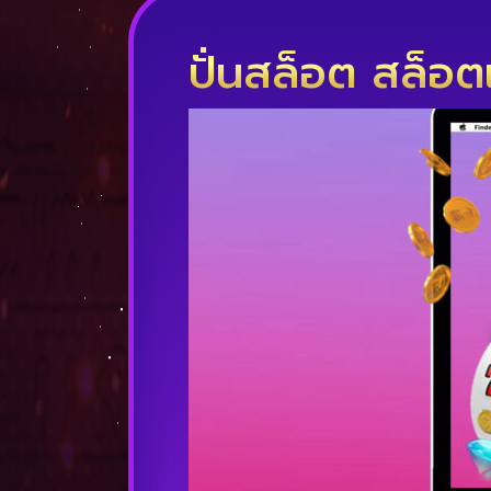
ปั่นสล็อต สล็