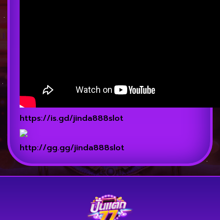
https://is.gd/jinda888slot
http://gg.gg/jinda888slot