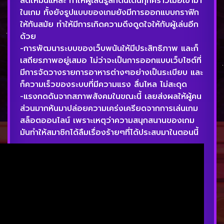
สดใหม่นี่แหละ ทำให้ผู้เล่นรู้สึกตื่นเต้นทุกคราวเมื่อเข้ามา
ในเกม ทั้งยังรูปแบบของเกมยังมีการออกแบบกราฟิก
ให้ทันสมัย ทำให้มีการเกิดความดึงดูดใจให้กับผู้เล่นอีก
ด้วย
-การพัฒนาระบบของเว็บพนันให้มีประสิทธิภาพ และก็
เสถียรภาพอยู่เสมอ ไม่ว่าจะเป็นการออกแบบเว็บไซต์ที่
มีการจัดวางรายการอาหารต่างๆอย่างเป็นระเบียบ และ
ก็ความเร็วของระบบที่มีความแรง ลื่นไหล ไม่สะดุด
-แรงกดดันจากสภาพสังคมในขณะนี้ เลยส่งผลให้ผู้คน
ส่วนมากหันมาปล่อยความเคร่งเครียดจากการเล่นเกม
สล็อตออนไลน์ เพราะเหตุว่าความสนุกสนานของเกม
มันทำให้สมาชิกได้ลืมเรื่องร้ายๆที่ได้ประสบมาในตอนนี้