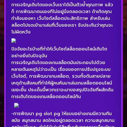
การเจริญเติบโตของเว็บเราได้เป็นตัวย้ำคุณภาพ แล้ว
ก็ การพัฒนาตนเองทีไม่อยู่นิ่งตลอดเวลา ถ้าเกิดคุณ
กำลังมองหา เว็บไซต์สล็อตประสิทธิภาพ สำหรับเล่น
สล็อตโปรดเข้ามาเล่นที่เว็บของเรา รับประกันว่าคุณจะ
ไม่ผิดหวัง
ปัจจัยอะไรบ้างที่ทำให้เว็บไซต์สล็อตออนไลน์เติบโต
อย่างยิ่งในปัจจุบัน
การเจริญเติบโตของเกมสล็อตมันประกอบไปด้วย
หลายต้นเหตุไม่ว่าจะเป็น เรื่องของการปรับปรุงระบบ
เว็บไซต์, การพัฒนาเกมสล็อต, รวมทั้งต้นสายปลาย
เหตุด้านสังคมที่ทำให้ผู้คนหันมาเล่นเกมสล็อตออนไลน์
เยอะขึ้น ประเด็นนี้พวกเราจะมาขอสรุปปัจจัยที่ผลักดัน
การเติบโตของเกมสล็อตออนไลน์กัน
-การพัฒนา pg slot pg ให้แบบอย่างเกมมีความทัน
สมัย สนุกสนาน สดใหม่อยู่ตลอดเวลา ความสนุกสนาน