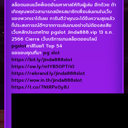
สล็อตมอบแจ็คพ็อตอันมหาศาลให้กับผู้เล่น อีกด้วย ถ้า
เกิดคุณพอใจสามารถสมัครสมาชิกเพื่อเล่นเกมในเว็บ
ของพวกเราได้เลย การันตีว่าคุณจะได้รับความสุขแล้ว
ก็ประสบการณ์ดีๆจากการเล่นเกมอย่างไม่ต้องสงสัย
เว็บหลักประเทศไทย pgslot Jinda888.vip 13 ธ.ค.
2566 Cierra เว็บบริการเกมสล็อตออนไลน์
pgslot
คาสิโนแท้ Top 54
ขอขอบคุณที่มา
pg slot
https://bit.ly/jinda888slot
https://ow.ly/m1YB50PTiVJ
https://rebrand.ly/jinda888slot
https://wow.in.th/jinda888slot
https://t.co/7NtRPx0y8J