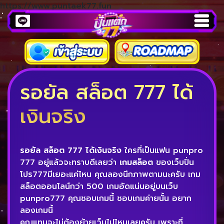
https://www.puntaek77.fun
รอยัล สล็อต 777 ได้
เงินจริง
รอยัล
สล็อต 777
ได้เงินจริง
ใครที่เป็นแฟน punpro
777 อยู่แล้วจะทราบดีเลยว่า
เกมสล็อต
ของเว็บปั่น
โปร777มีเยอะแค่ไหน คุณลองนึกภาพตามนะครับ เกม
สล็อตออนไลน์กว่า 500 เกมอัดแน่นอยู่บนเว็บ
punpro777 คุณชอบเกมนี้ ชอบเกมค่ายนั้น อยาก
ลองเกมนี้
คุณแทบจะไม่ต้องย้ายเว็บไปไหนเลยครับ เพราะที่