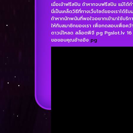
เมื่อเข้าฟรีสปิน ถ้าหากจบฟรีสปิน แม้ได้
นี่เป็นเคล็ดวิธีที่ทางเว็บไซต์ของเราได้ร
ถ้าหากนักพนันที่พอใจอยากเข้ามาใช้บริกา
ให้กับสมาชิกของเรา เพื่อทดสอบเพื่อคว
ดาวน์โหลด สล็อตพีจี pg Pgslot.lv 1
ขอขอบคุณอ้างอิง
pg