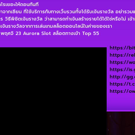
กำไรเยอะให้ถอนทันที
ับมาจากเซียน ที่ใช้บริการกับทางเว็บรวมทั้งได้รับเงินรางวัล อย่ารว
ร วิธีพิชิตเงินรางวัล ว่าสามารถทำเงินสร้างรายได้ได้ใช่หรือไม่ เ
้าเงินรางวัลจากการเล่นเกมสล็อตออนไลน์ในค่ายของเรา
6 พฤศจิ 23 Aurora Slot สล็อตทางเข้า Top 55
https://bi
https://re
https://wo
https://is
http://gg
https://t.
https://o