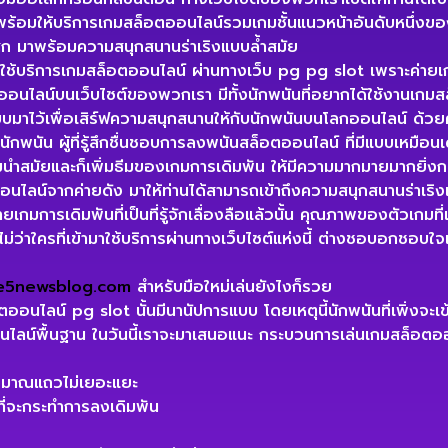
 พร้อมให้บริการเกมสล็อตออนไลน์รวมเกมชั้นแนวหน้าอันดับหนึ่งขอ
ก มาพร้อมความสนุกสนานร่าเริงแบบล้ำสมัย
ช้บริการเกมสล็อตออนไลน์ ผ่านทางเว็บ pg pg slot เพราะค่ายเกม
อตออนไลน์บนเว็บไซต์ของพวกเรา มีทั้งนักพนันที่อยากได้ใช้งานเกม
ะบบมาไว้เพื่อเสิร์ฟความสนุกสนานให้กับนักพนันบนโลกออนไลน์ ด้ว
งนักพนัน ผู้ที่รู้สึกชื่นชอบการลงพนันสล็อตออนไลน์ ที่มีแบบเหมื
ความนำสมัยและก็เพิ่มธีมของเกมการเดิมพัน ให้มีความมากมายมากยิ่
ไลน์จากค่ายดัง มาให้ท่านได้สามารถเข้าถึงความสนุกสนานร่าเริงแ
ยเกมการเดิมพันที่เป็นที่รู้จักเลื่องลือแล้วนั้น คุณภาพของตัวเกมท
ม่ว่าใครที่เข้ามาใช้บริการผ่านทางเว็บไซต์แห่งนี้ ต่างชอบอกชอบใ
e5newsblog.com
สำหรับมือใหม่เล่นยังไงก็รวย
อตออนไลน์ pg slot นั้นมีนานัปการแบบ โดยเหตุนี้นักพนันที่เพิ่งจะ
นไลน์พื้นฐาน ในวันนี้เราจะมาเสนอแนะ กระบวนการเล่นเกมสล็อตออนไ
ปริมาณแถวไม่เยอะแยะ
อนที่จะกระทำการลงเดิมพัน