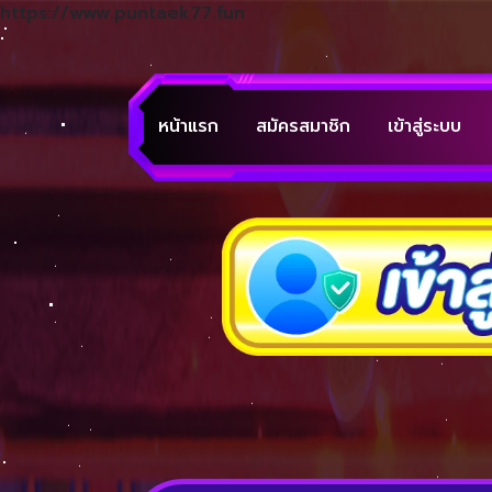
https://www.puntaek77.fun
หน้าแรก
สมัครสมาชิก
เข้าสู่ระบบ