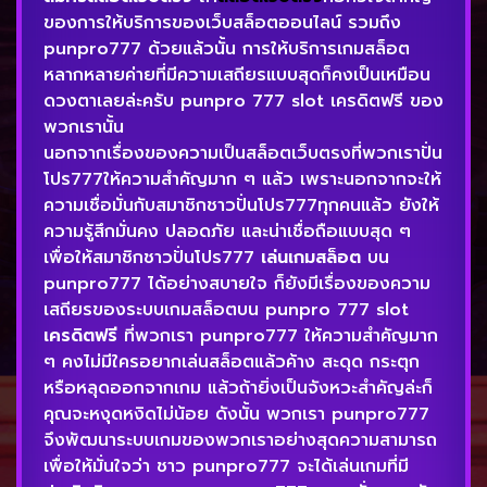
ของการให้บริการของเว็บสล็อตออนไลน์ รวมถึง
punpro777 ด้วยแล้วนั้น การให้บริการเกมสล็อต
หลากหลายค่ายที่มีความเสถียรแบบสุดก็คงเป็นเหมือน
ดวงตาเลยล่ะครับ punpro 777 slot เครดิตฟรี ของ
พวกเรานั้น
นอกจากเรื่องของความเป็นสล็อตเว็บตรงที่พวกเราปั่น
โปร777ให้ความสำคัญมาก ๆ แล้ว เพราะนอกจากจะให้
ความเชื่อมั่นกับสมาชิกชาวปั่นโปร777ทุกคนแล้ว ยังให้
ความรู้สึกมั่นคง ปลอดภัย และน่าเชื่อถือแบบสุด ๆ
เพื่อให้สมาชิกชาวปั่นโปร777
เล่นเกมสล็อต
บน
punpro777 ได้อย่างสบายใจ ก็ยังมีเรื่องของความ
เสถียรของระบบเกมสล็อตบน punpro 777 slot
เครดิตฟรี
ที่พวกเรา punpro777 ให้ความสำคัญมาก
ๆ คงไม่มีใครอยากเล่นสล็อตแล้วค้าง สะดุด กระตุก
หรือหลุดออกจากเกม แล้วถ้ายิ่งเป็นจังหวะสำคัญล่ะก็
คุณจะหงุดหงิดไม่น้อย ดังนั้น พวกเรา punpro777
จึงพัฒนาระบบเกมของพวกเราอย่างสุดความสามารถ
เพื่อให้มั่นใจว่า ชาว punpro777 จะได้เล่นเกมที่มี