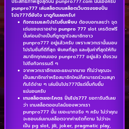
ประสิทธิภาพสูงสุดบน punpro777.com นั่นเองครับ
punpro777 เล่นสล็อตบนสล็อตเว็บตรงของปั่น
โปร777ดียังไง มาดูกันเลยครับ!
กิจกรรมและโปรโมชั่นเพียบ
ต้องบอกเลยว่า จุด
เด่นของเราอย่าง
punpro 777
slot เครดิตฟรี
นั้นค่อนข้างเป็นที่ถูกถูกใจสมาชิกชาว
punpro777 อยู่แล้วครับ เพราะพวกเรานั้นมอบ
โปรโมชั่นที่ดีที่สุด พิเศษที่สุด และคุ้มค่าที่สุดให้กับ
สมาชิกทุกคนของ punpro777 อยู่แล้ว ยังรวม
ไปถึงกิจกรรมดี ๆ
จากพวกเราอีกเยอะแยะมากมาย ที่ไม่ว่าคุณจะ
เป็นสมาชิกเก่าหรือสมาชิกใหม่ก็สามารถร่วมสนุก
กันได้ง่าย ๆ เล่นปั่นโปร777มีแต่ยิ้มกับยิ้ม
แน่นอนครับ
เกมสล็อตเยอะโคตร
ปั่นโปร777
ขอการันตีเลย
ว่า เกมสล็อตออนไลน์ของพวกเรา
punpro777 นั้น เยอะมากจริง ๆ ครับ ไม่ว่าคุณ
จะชอบเล่นเกมสล็อตจากค่ายใดก็ตาม ไม่ว่าจะ
เป็น pg slot, jili, joker, pragmatic play,