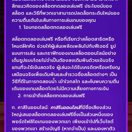
ลึกแนวคิดของสล็อตทดลองเล่นฟรี ประโยชน์ของ
สล็อต และวิธีที่พวกเขาสามารถปลดล็อกระดับใหม่ของ
ความตื่นเต้นในเส้นทางการเล่นเกมของคุณ
โอบกอดสล็อตทดลองเล่นฟรี
สล็อตทดลองเล่นฟรี หรือที่เรียกว่าสล็อตสาธิตหรือ
โหมดฝึกหัด ช่วยให้ผู้เล่นเพลิดเพลินไปกับฟีเจอร์ รูป
แบบการเล่น และกราฟิกของเกมสล็อตออนไลน์อย่าง
เต็มรูปแบบโดยไม่จำเป็นต้องลงเดิมพันด้วยเงินจริง
แทนที่จะใช้เงินสดจริง ผู้เล่นจะได้รับเครดิตหรือเหรียญ
เสมือนจริงเพื่อเดิมพันและสำรวจชื่อสล็อตต่างๆ เป็น
วิธีที่ดีในการทดสอบน้ำ เข้าใจกลไก และค้นพบความตื่น
เต้นของเกมสล็อตโดยไม่มีความเสี่ยงทางการเงิน
การเข้าถึงสล็อตทดลองเล่นฟรี
ก. คาสิโนออนไลน์:
คาสิโนออนไลน์
ที่มีชื่อเสียงส่วน
ใหญ่เสนอสล็อตทดลองเล่นฟรีซึ่งเป็นส่วนหนึ่งของ
พอร์ตโฟลิโอเกมของพวกเขา เพียงเข้าไปที่เว็บไซต์
ของพวกเขา สร้างบัญชี (หากจำเป็น) และมองหาตัว