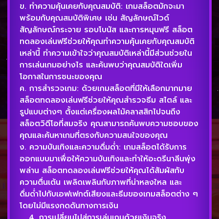
ข. ทำความคุ้นเคยกับคุณสมบัติ: เกมสล็อตมักจะมา
พร้อมกับคุณสมบัติพิเศษ เช่น สัญลักษณ์ไวด์
สัญลักษณ์กระจาย รอบโบนัส และการหมุนฟรี สล็อต
ทดลองเล่นฟรีช่วยให้คุณทำความคุ้นเคยกับคุณสมบัติ
เหล่านี้ ทำความเข้าใจว่าคุณสมบัติเหล่านี้มีส่วนช่วยใน
การเล่นเกมอย่างไร และค้นพบว่าคุณสมบัติใดเพิ่ม
โอกาสในการชนะของคุณ
ค. การสำรวจเกม: ด้วยเกมสล็อตที่มีให้เลือกมากมาย
สล็อตทดลองเล่นฟรีช่วยให้คุณสำรวจธีม สไตล์ และ
รูปแบบต่างๆ ตั้งแต่เครื่องผลไม้คลาสสิกไปจนถึง
สล็อตวิดีโอที่สมจริง คุณสามารถค้นพบความชอบของ
คุณและค้นหาเกมที่ตรงกับความสนใจของคุณ
ง. ความบันเทิงและความดื่มด่ำ: เกมสล็อตได้รับการ
ออกแบบมาเพื่อให้ความบันเทิงและทำให้อะดรีนาลีนพุ่ง
พล่าน สล็อตทดลองเล่นฟรีช่วยให้คุณได้สัมผัสกับ
ความตื่นเต้น เพลิดเพลินกับภาพที่น่าหลงใหล และ
ดื่มด่ำไปกับเอฟเฟกต์เสียงและธีมของเกมสล็อตต่าง ๆ
โดยไม่มีแรงกดดันทางการเงิน
การเปลี่ยนไปสู่การเล่นเกมด้วยเงินจริง