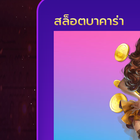
สล็อตบาคาร่า