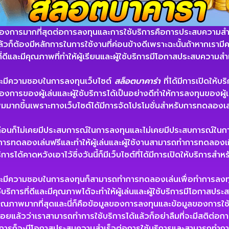
ริการต้องการมากที่สุดต่อการลงทุนและการใช้บริการคือการประสบความ
้วก็ต้องมีหลักการในการใช้งานที่ค่อนข้างดีเพราะฉะนั้นถ้าหากเร
ดีและมีคุณภาพที่ทำให้ผู้เรียนและผู้ใช้บริการมีโอกาสประสบความสำ
ละมีความชอบในการลงทุนเว็บไซต์
สล็อตบาคาร่า
ที่ได้มีการเปิดใ
งการของผู้เล่นและผู้ใช้บริการได้เป็นอย่างดีทำให้การลงทุนของผู้เ
มมากขึ้นเพราะทางเว็บไซต์ได้มีการจัดโปรโมชั่นสำหรับการทดลองเล
่อนก็ไม่เคยมีประสบการณ์ในการลงทุนและไม่เคยมีประสบการณ์ในกา
รับการทดลองเล่นฟรีและทำให้ผู้เล่นและผู้ใช้งานสามารถทำการทดลองเก
ได้คาดหวังเอาไว้ซึ่งวันนี้ก็มีเว็บไซต์ที่ได้มีการเปิดให้บริการสำห
ละมีความชอบในการลงทุนก็สามารถทำการทดลองเล่นเพื่อทำการลงทุน
ิการที่ดีและมีคุณภาพได้จะทำให้ผู้เล่นและผู้ใช้บริการมีโอกาสปร
ุณภาพมากที่สุดและนี่ก็คือข้อมูลของการลงทุนและข้อมูลของการใช้
ล้วว่าเราสามารถทำการใช้บริการได้แล้วก็อย่าลืมที่จะมีสติต่อการลง
้บริการก็จะมีโอกาสประสบความสำเร็จต่อการใช้บริการและสามารถทำก