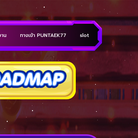
้งาน
ทางเข้า PUNTAEK77
slot