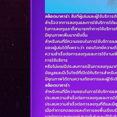
สล็อตบาคาร่า
สิ่งที่ผู้เล่นและผู้ใช้บ
สำเร็จจากการลงทุนและการใช้บริการได้แล
ในการลงทุนเราก็สามารถทำการใช้บริการที่
มีคุณภาพเพิ่มมากยิ่งขึ้น
สำหรับคนที่มีความชอบในการใช้บริการแ
ของผู้เล่นได้ก็เพราะว่า ตอบโจทย์ความต้อ
ความสำเร็จต่อการลงทุนและการใช้งานเพิ่
การใช้บริการ
หรือไม่เคยมีประสบการณ์ในการลงทุนมาก
ข้อมูลและมีเว็บไซต์ที่เปิดให้บริการสำห
มีคุณภาพได้ตามความต้องการและผู้ใช้บริการ
สล็อตบาคาร่า
สำหรับคนที่มีความชอบในการใช้บริการแ
ประสบความสำเร็จต่อการลงทุนและการใช้บร
ประสบความสำเร็จต่อการลงทุนที่ดีและมีค
เมื่อทำการทดลองและทำการลงพื้นเรียบร้อยแ
ผลต่อการลงทุนอยู่เสมอผู้เล่นและผู้ใช