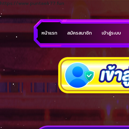
https://www.puntaek77.fun
หน้าแรก
สมัครสมาชิก
เข้าสู่ระบบ