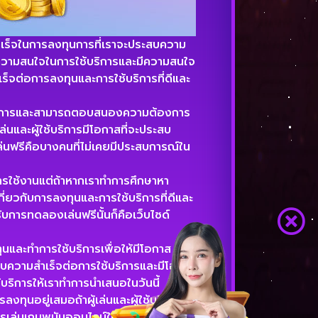
สำเร็จในการลงทุนการที่เราจะประสบความ
ามีความสนใจในการใช้บริการและมีความสนใจ
เร็จต่อการลงทุนและการใช้บริการที่ดีและ
ห้บริการและสามารถตอบสนองความต้องการ
ล่นและผู้ใช้บริการมีโอกาสที่จะประสบ
่นฟรีคือบางคนที่ไม่เคยมีประสบการณ์ใน
รใช้งานแต่ถ้าหากเราทำการศึกษาหา
ี่ยวกับการลงทุนและการใช้บริการที่ดีและ
รับการทดลองเล่นฟรีนั้นก็คือเว็บไซด์
และทำการใช้บริการเพื่อให้มีโอกาส
ะสบความสำเร็จต่อการใช้บริการและมีโอกาส
บริการให้เราทำการนำเสนอในวันนี้
ทุนอยู่เสมอถ้าผู้เล่นและผู้ใช้บริการมี
ารเล่นเกมพนันออนไลน์ให้มีความ