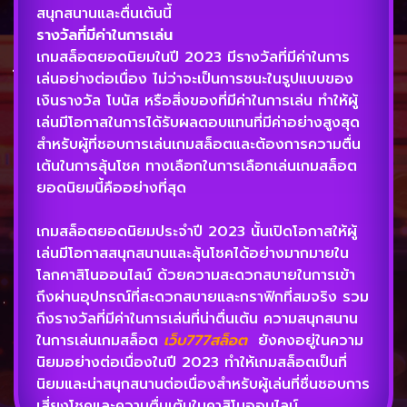
สนุกสนานและตื่นเต้นนี้
รางวัลที่มีค่าในการเล่น
เกมสล็อตยอดนิยมในปี 2023 มีรางวัลที่มีค่าในการ
เล่นอย่างต่อเนื่อง ไม่ว่าจะเป็นการชนะในรูปแบบของ
เงินรางวัล โบนัส หรือสิ่งของที่มีค่าในการเล่น ทำให้ผู้
เล่นมีโอกาสในการได้รับผลตอบแทนที่มีค่าอย่างสูงสุด
สำหรับผู้ที่ชอบการเล่นเกมสล็อตและต้องการความตื่น
เต้นในการลุ้นโชค ทางเลือกในการเลือกเล่นเกมสล็อต
ยอดนิยมนี้คืออย่างที่สุด
เกมสล็อตยอดนิยมประจำปี 2023 นั้นเปิดโอกาสให้ผู้
เล่นมีโอกาสสนุกสนานและลุ้นโชคได้อย่างมากมายใน
โลกคาสิโนออนไลน์ ด้วยความสะดวกสบายในการเข้า
ถึงผ่านอุปกรณ์ที่สะดวกสบายและกราฟิกที่สมจริง รวม
ถึงรางวัลที่มีค่าในการเล่นที่น่าตื่นเต้น ความสนุกสนาน
ในการเล่นเกมสล็อต
เว็บ777สล็อต
ยังคงอยู่ในความ
นิยมอย่างต่อเนื่องในปี 2023 ทำให้เกมสล็อตเป็นที่
นิยมและน่าสนุกสนานต่อเนื่องสำหรับผู้เล่นที่ชื่นชอบการ
เสี่ยงโชคและความตื่นเต้นในคาสิโนออนไลน์