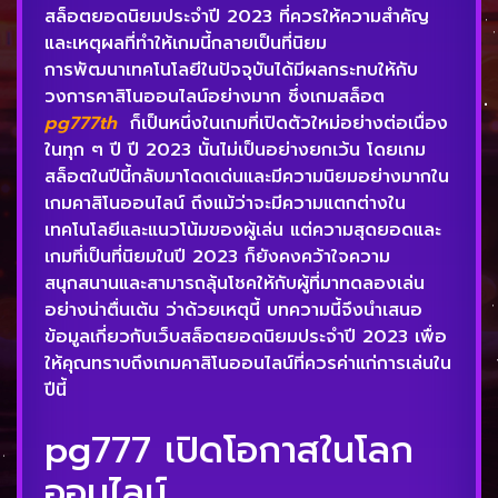
สล็อตยอดนิยมประจำปี 2023 ที่ควรให้ความสำคัญ
และเหตุผลที่ทำให้เกมนี้กลายเป็นที่นิยม
การพัฒนาเทคโนโลยีในปัจจุบันได้มีผลกระทบให้กับ
วงการคาสิโนออนไลน์อย่างมาก ซึ่งเกมสล็อต
pg777th
ก็เป็นหนึ่งในเกมที่เปิดตัวใหม่อย่างต่อเนื่อง
ในทุก ๆ ปี ปี 2023 นั้นไม่เป็นอย่างยกเว้น โดยเกม
สล็อตในปีนี้กลับมาโดดเด่นและมีความนิยมอย่างมากใน
เกมคาสิโนออนไลน์ ถึงแม้ว่าจะมีความแตกต่างใน
เทคโนโลยีและแนวโน้มของผู้เล่น แต่ความสุดยอดและ
เกมที่เป็นที่นิยมในปี 2023 ก็ยังคงคว้าใจความ
สนุกสนานและสามารถลุ้นโชคให้กับผู้ที่มาทดลองเล่น
อย่างน่าตื่นเต้น ว่าด้วยเหตุนี้ บทความนี้จึงนำเสนอ
ข้อมูลเกี่ยวกับเว็บสล็อตยอดนิยมประจำปี 2023 เพื่อ
ให้คุณทราบถึงเกมคาสิโนออนไลน์ที่ควรค่าแก่การเล่นใน
ปีนี้
pg777 เปิดโอกาสในโลก
ออนไลน์