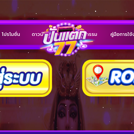
โปรโมชั่น
ดาวน์โหลด
กิจกรรม
คู่มือการใช