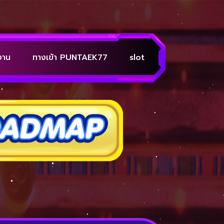
้งาน
ทางเข้า PUNTAEK77
slot