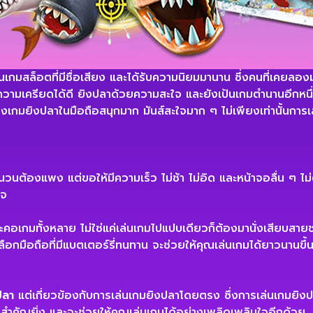
นเกมสล็อตที่มีชื่อเสียง และได้รับความนิยมมานาน ซึ่งคนที่เคยลอง
ความเครียดได้ดี ยิงปลาด้วยความสะใจ และยังเป้นเกมตำนานอีกหนึ่ง
เกมยิงปลาในมือถือสนุกมาก มันส์สะใจมาก ๆ ไม่เพียงเท่านั้นการเ
นวนต้องแพง แต่ขอให้มีความเร็ว ไม่ช้า ไม่อิด และหน้าจอลื่น ๆ ไม
ใจ
าะคอเกมทั้งหลาย ไม่ใช่แค่เล่นเกมไปแปบเดียวก็ต้องมานั่งเสียบสายช
ุณเลือกมือถือที่มีแบตเตอร์รี่ทนทาน จะช่วยให้คุณเล่นเกมได้ยาวนาน
ปลา
แต่เกี่ยวข้องกับการเล่นเกมยิงปลาโดยตรง ซึ่งการเล่นเกมยิ
มสำคัญยิ่ง และจะช่วยให้คุณเล่นเกมได้อย่างเพลิดเพลินใจอีกด้วย