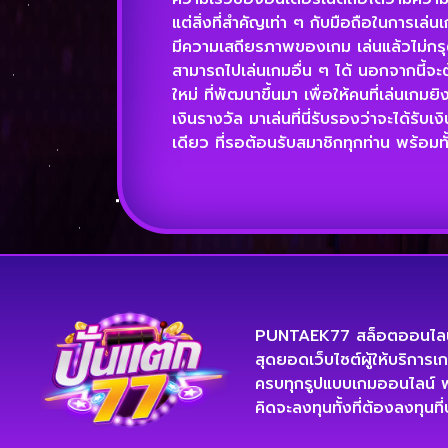
แต่สิ่งที่สำคัญเท่า ๆ กับมือถือในการเล่
มีความเสถียรภาพของเกม เล่นแล้วไม่กรุ
สามารถไปเล่นเกมอื่น ๆ ได้ นอกจากนี้จะต้
ใหม่ ที่พัฒนาขึ้นมา เพื่อให้คนที่เล่นเก
เงินรางวัล มาเล่นที่นี่รับรองว่าจะได้ร
เดียว ที่รอต้อนรับสมาชิกทุกท่าน พร้อมทั
PUNTAEK77 สล็อตออนไลน
สุดยอดเว็บไซต์ผู้ให้บริการ
ครบทุกรูปแบบเกมออนไลน์ 
คิดจะลงทุนทั้งที่ต้องลงทุนท