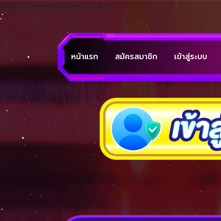
https://www.puntaek77.fun
หน้าแรก
สมัครสมาชิก
เข้าสู่ระบบ