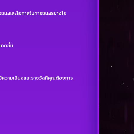
ิธีการชนะและโอกาสในการชนะอย่างไร
กิดขึ้น
มีความเสี่ยงและรางวัลที่คุณต้องการ