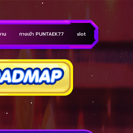
้งาน
ทางเข้า PUNTAEK77
slot