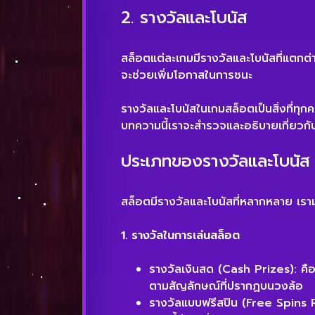
2. รางวัลและโบนัส
สล็อตแต่ละเกมมีรางวัลและโบนัสที่แตกต่
จะช่วยเพิ่มโอกาสในการชนะ
รางวัลและโบนัสในเกมสล็อตเป็นสิ่งที่ทุ
บทความนี้เราจะสำรวจและอธิบายเกี่ยวกั
ประเภทของรางวัลและโบนัส
สล็อตมีรางวัลและโบนัสที่หลากหลาย เรา
1. รางวัลในการเล่นสล็อต
รางวัลเงินสด (Cash Prizes): คื
ตามสัญลักษณ์ที่ปรากฏบนวงล้อ
รางวัลแบบฟรีสปิน (Free Spins R