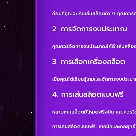
ก่อนที่คุณจะเริ่มเล่นสล็อตใด ๆ คุณควรอ
2. การจัดการงบประมาณ
คุณควรจัดการงบประมาณให้ดี เล่นสล็อตอย่
3. การเลือกเครื่องสล็อต
เมื่อคุณได้เรียนรู้เกมและจัดการงบประม
4. การเล่นสล็อตแบบฟรี
หลายเกมสล็อตมีโหมดฟรีสปิน คุณควรใช้โอ
การเล่นสล็อตแบบฟรี: เทคนิคและกลยุทธ