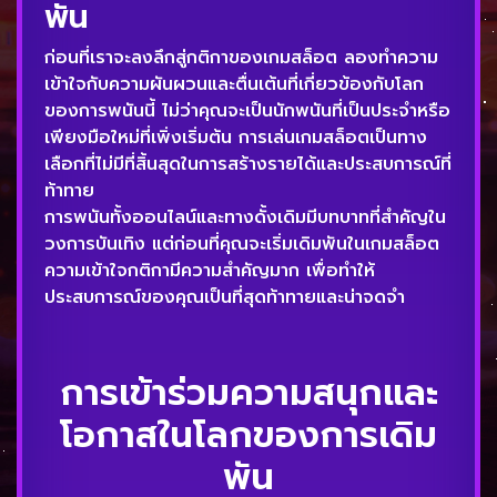
พัน
ก่อนที่เราจะลงลึกสู่กติกาของเกมสล็อต ลองทำความ
เข้าใจกับความผันผวนและตื่นเต้นที่เกี่ยวข้องกับโลก
ของการพนันนี้ ไม่ว่าคุณจะเป็นนักพนันที่เป็นประจำหรือ
เพียงมือใหม่ที่เพิ่งเริ่มต้น การเล่นเกมสล็อตเป็นทาง
เลือกที่ไม่มีที่สิ้นสุดในการสร้างรายได้และประสบการณ์ที่
ท้าทาย
การพนันทั้งออนไลน์และทางดั้งเดิมมีบทบาทที่สำคัญใน
วงการบันเทิง แต่ก่อนที่คุณจะเริ่มเดิมพันในเกมสล็อต
ความเข้าใจกติกามีความสำคัญมาก เพื่อทำให้
ประสบการณ์ของคุณเป็นที่สุดท้าทายและน่าจดจำ
การเข้าร่วมความสนุกและ
โอกาสในโลกของการเดิม
พัน