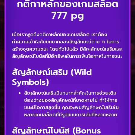
กติกาหลักของเกมสล็อต
777 pg
เมื่อเราพูดถึงกติกาหลักของเกมสล็อต เราต้อง
ทำความเข้าใจกับบทบาทของสัญลักษณ์ต่าง ๆ ในการ
สร้างชุดความชนะ โดยทั่วไปแล้ว มีสัญลักษณ์เสริมและ
สัญลักษณ์โบนัสที่มีอิทธิพลในการเพิ่มโอกาสในการชนะ
สัญลักษณ์เสริม (Wild
Symbols)
สัญลักษณ์เสริมมีบทบาทสำคัญในการช่วยเติม
ช่องว่างของสัญลักษณ์ที่ขาดหายไป ทำให้การ
ชนะมีโอกาสสูงขึ้น คุณจะพบสัญลักษณ์เสริมใน
หลายเกมสล็อตที่มีรูปแบบการเล่นที่หลากหลาย
สัญลักษณ์โบนัส (Bonus