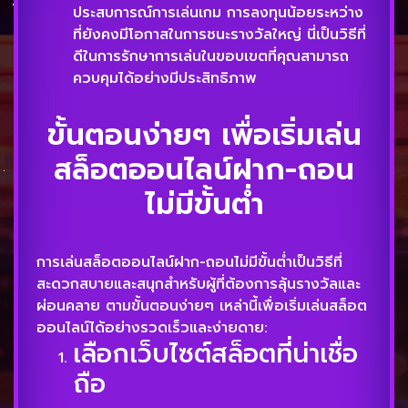
ประสบการณ์การเล่นเกม การลงทุนน้อยระหว่าง
ที่ยังคงมีโอกาสในการชนะรางวัลใหญ่ นี่เป็นวิธีที่
ดีในการรักษาการเล่นในขอบเขตที่คุณสามารถ
ควบคุมได้อย่างมีประสิทธิภาพ
ขั้นตอนง่ายๆ เพื่อเริ่มเล่น
สล็อตออนไลน์ฝาก-ถอน
ไม่มีขั้นต่ำ
การเล่นสล็อตออนไลน์ฝาก-ถอนไม่มีขั้นต่ำเป็นวิธีที่
สะดวกสบายและสนุกสำหรับผู้ที่ต้องการลุ้นรางวัลและ
ผ่อนคลาย ตามขั้นตอนง่ายๆ เหล่านี้เพื่อเริ่มเล่นสล็อต
ออนไลน์ได้อย่างรวดเร็วและง่ายดาย:
เลือกเว็บไซต์สล็อตที่น่าเชื่อ
ถือ