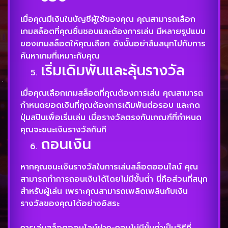
เมื่อคุณมีเงินในบัญชีผู้ใช้ของคุณ คุณสามารถเลือก
เกมสล็อตที่คุณชื่นชอบและต้องการเล่น มีหลายรูปแบบ
ของเกมสล็อตให้คุณเลือก ดังนั้นอย่าลืมสนุกไปกับการ
ค้นหาเกมที่เหมาะกับคุณ
เริ่มเดิมพันและลุ้นรางวัล
เมื่อคุณเลือกเกมสล็อตที่คุณต้องการเล่น คุณสามารถ
กำหนดยอดเงินที่คุณต้องการเดิมพันต่อรอบ และกด
ปุ่มสปินเพื่อเริ่มเล่น เมื่อรางวัลตรงกับเกณฑ์ที่กำหนด
คุณจะชนะเงินรางวัลทันที
ถอนเงิน
หากคุณชนะเงินรางวัลในการเล่นสล็อตออนไลน์ คุณ
สามารถทำการถอนเงินได้โดยไม่มีขั้นต่ำ นี่คือส่วนที่สนุก
สำหรับผู้เล่น เพราะคุณสามารถเพลิดเพลินกับเงิน
รางวัลของคุณได้อย่างอิสระ