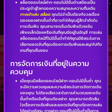
สล็อตออนไลน์ฝาก-ถอนไม่มีขั้นต่ำเสมือนเป็น
ประตูเข้าสู่โลกของความสนุกและความตื่นเต้น
ทางเข้าเล่น สล็อต
คุณไม่จำเป็นต้องกังวลเรื่อง
ของยอดฝากขั้นต่ำที่อาจทำให้คุณรู้สึกจำกัดใน
การเดิมพัน คุณสามารถเริ่มเดิมพันด้วยเงิน
เพียงเล็กน้อยหรือเงินที่คุณมีอยู่ในบัญชี การเล่น
สล็อตออนไลน์ที่ไม่มีขั้นต่ำทำให้คุณมีอิสระในการ
เลือกยอดเงินที่คุณต้องการเดิมพันและสนุกไปกับ
เกมที่คุณชื่นชอบ
การจัดการเงินที่อยู่ในความ
ควบคุม
เมื่อคุณมีสล็อตออนไลน์ฝาก-ถอนไม่มีขั้นต่ำ คุณ
จะมีความควบคุมและความอิสระในการจัดการเงิน
ของคุณ ไม่ต้องเสียเวลาในการคำนวณยอดเงิน
ขั้นต่ำหรือเงินที่คุณต้องฝาก คุณสามารถตัดสิน
ใจเรื่องการเดิมพันและยอดเงินที่คุณต้องการเล่น
ได้อย่างอิสระ การฝาก-ถอนที่ไม่มีขั้นต่ำเป็นการ