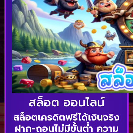
สล็อต ออนไลน์
สล็อตเครดิตฟรีได้เงินจริง
ฝาก-ถอนไม่มีขั้นต่ำ ความ