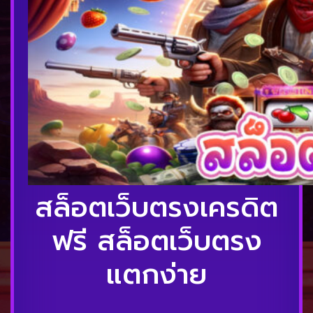
สล็อตเว็บตรงเครดิต
ฟรี สล็อตเว็บตรง
แตกง่าย