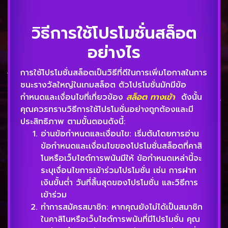
วิธีการใช้โปรโมชั่นสล็อต
อย่างไร
การใช้โปรโมชั่นสล็อตเป็นวิธีที่ดีในการเพิ่มโอกาสในการ
ชนะรางวัลใหญ่ในเกมสล็อต ตัวโปรโมชั่นมักมีข้อ
กำหนดและเงื่อนไขที่เกี่ยวข้อง
สล็อต ทางเข้า
ดังนั้น
คุณควรทราบวิธีการใช้โปรโมชั่นอย่างถูกต้องและมี
ประสิทธิภาพ ตามขั้นตอนดังนี้:
อ่านข้อกำหนดและเงื่อนไข: เริ่มต้นโดยการอ่าน
ข้อกำหนดและเงื่อนไขของโปรโมชั่นสล็อตที่คาสิ
โนหรือเว็บไซต์การพนันมีให้ ข้อกำหนดเหล่านี้จะ
ระบุเงื่อนไขการเข้าร่วมโปรโมชั่น เช่น การฝาก
เงินขั้นต่ำ วันที่สิ้นสุดของโปรโมชั่น และวิธีการ
เข้าร่วม
ทำการสมัครสมาชิก: หากคุณยังไม่ได้เป็นสมาชิก
ในคาสิโนหรือเว็บไซต์การพนันที่มีโปรโมชั่น คุณ