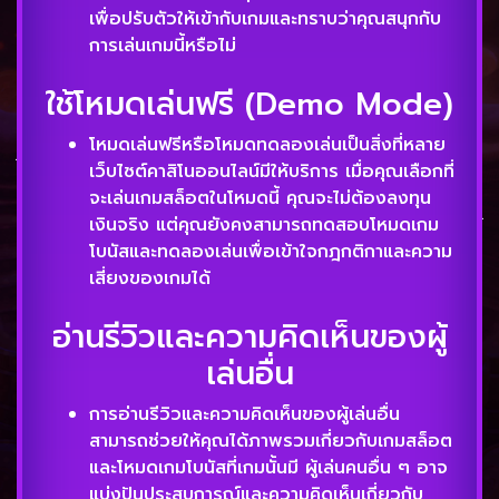
เพื่อปรับตัวให้เข้ากับเกมและทราบว่าคุณสนุกกับ
การเล่นเกมนี้หรือไม่
ใช้โหมดเล่นฟรี (Demo Mode)
โหมดเล่นฟรีหรือโหมดทดลองเล่นเป็นสิ่งที่หลาย
เว็บไซต์คาสิโนออนไลน์มีให้บริการ เมื่อคุณเลือกที่
จะเล่นเกมสล็อตในโหมดนี้ คุณจะไม่ต้องลงทุน
เงินจริง แต่คุณยังคงสามารถทดสอบโหมดเกม
โบนัสและทดลองเล่นเพื่อเข้าใจกฎกติกาและความ
เสี่ยงของเกมได้
อ่านรีวิวและความคิดเห็นของผู้
เล่นอื่น
การอ่านรีวิวและความคิดเห็นของผู้เล่นอื่น
สามารถช่วยให้คุณได้ภาพรวมเกี่ยวกับเกมสล็อต
และโหมดเกมโบนัสที่เกมนั้นมี ผู้เล่นคนอื่น ๆ อาจ
แบ่งปันประสบการณ์และความคิดเห็นเกี่ยวกับ