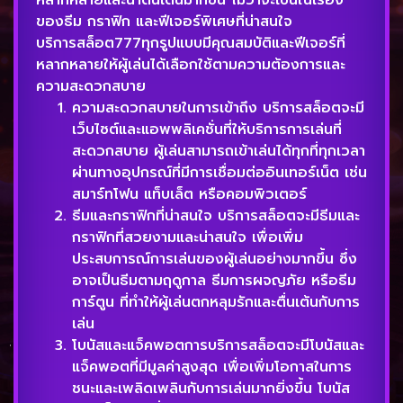
หลากหลายและน่าตื่นเต้นมากขึ้น ไม่ว่าจะเป็นในเรื่อง
ของธีม กราฟิก และฟีเจอร์พิเศษที่น่าสนใจ
บริการสล็อต777ทุกรูปแบบมีคุณสมบัติและฟีเจอร์ที่
หลากหลายให้ผู้เล่นได้เลือกใช้ตามความต้องการและ
ความสะดวกสบาย
ความสะดวกสบายในการเข้าถึง บริการสล็อตจะมี
เว็บไซต์และแอพพลิเคชั่นที่ให้บริการการเล่นที่
สะดวกสบาย ผู้เล่นสามารถเข้าเล่นได้ทุกที่ทุกเวลา
ผ่านทางอุปกรณ์ที่มีการเชื่อมต่ออินเทอร์เน็ต เช่น
สมาร์ทโฟน แท็บเล็ต หรือคอมพิวเตอร์
ธีมและกราฟิกที่น่าสนใจ บริการสล็อตจะมีธีมและ
กราฟิกที่สวยงามและน่าสนใจ เพื่อเพิ่ม
ประสบการณ์การเล่นของผู้เล่นอย่างมากขึ้น ซึ่ง
อาจเป็นธีมตามฤดูกาล ธีมการผจญภัย หรือธีม
การ์ตูน ที่ทำให้ผู้เล่นตกหลุมรักและตื่นเต้นกับการ
เล่น
โบนัสและแจ็คพอตการบริการสล็อตจะมีโบนัสและ
แจ็คพอตที่มีมูลค่าสูงสุด เพื่อเพิ่มโอกาสในการ
ชนะและเพลิดเพลินกับการเล่นมากยิ่งขึ้น โบนัส