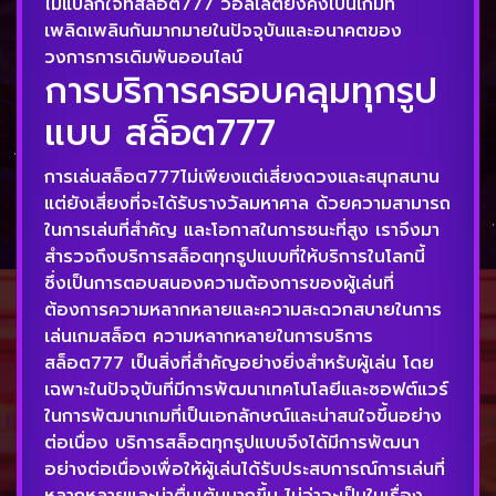
ไม่แปลกใจที่สล็อต777 วอลเล็ตยังคงเป็นเกมที่
เพลิดเพลินกันมากมายในปัจจุบันและอนาคตของ
วงการการเดิมพันออนไลน์
การบริการครอบคลุมทุกรูป
แบบ สล็อต777
การเล่นสล็อต777ไม่เพียงแต่เสี่ยงดวงและสนุกสนาน
แต่ยังเสี่ยงที่จะได้รับรางวัลมหาศาล ด้วยความสามารถ
ในการเล่นที่สำคัญ และโอกาสในการชนะที่สูง เราจึงมา
สำรวจถึงบริการสล็อตทุกรูปแบบที่ให้บริการในโลกนี้
ซึ่งเป็นการตอบสนองความต้องการของผู้เล่นที่
ต้องการความหลากหลายและความสะดวกสบายในการ
เล่นเกมสล็อต ความหลากหลายในการบริการ
สล็อต777 เป็นสิ่งที่สำคัญอย่างยิ่งสำหรับผู้เล่น โดย
เฉพาะในปัจจุบันที่มีการพัฒนาเทคโนโลยีและซอฟต์แวร์
ในการพัฒนาเกมที่เป็นเอกลักษณ์และน่าสนใจขึ้นอย่าง
ต่อเนื่อง บริการสล็อตทุกรูปแบบจึงได้มีการพัฒนา
อย่างต่อเนื่องเพื่อให้ผู้เล่นได้รับประสบการณ์การเล่นที่