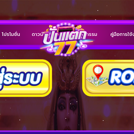
โปรโมชั่น
ดาวน์โหลด
กิจกรรม
คู่มือการใช