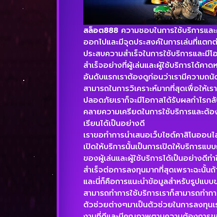
สล็อต888
ความชอบในการใช้บริการและคว
ออกไปและมีจุดประสงค์ในการเล่นที่แตกต
ประสบความสำเร็จในการใช้บริการและมีโ
สำเร็จอย่างที่ผู้เล่นและผู้ใช้บริการได้คาดห
อันดับแรกเราต้องดูก่อนว่าเรามีความถน
สามารถในการวิเคราะห์มากที่สุดเพื่อให้
ปลอดภัยเราก็จะมีโอกาสได้รับผลกำไรกลั
คลายความเครียดในการใช้บริการและต้อ
เรียนได้เป็นอย่างดี
เราขอทำการนำเสนอเว็บไซต์คาสิโนออนไ
เปิดให้บริการนั้นเป็นการเปิดให้บริกา
ของผู้เล่นและผู้ใช้บริการได้เป็นอย่าง
สำเร็จต่อการลงทุนมากที่สุดเพราะฉะนั้
และนี่ก็คือการแนะนำข้อมูลสำหรับรูปแ
สามารถทำการใช้บริการเราก็สามารถทำการ
ตัวช่วยต่างๆมาเป็นตัวช่วยในการลงทุนเ
งานที่ดีและมีคุณภาพตามความต้องการของผ