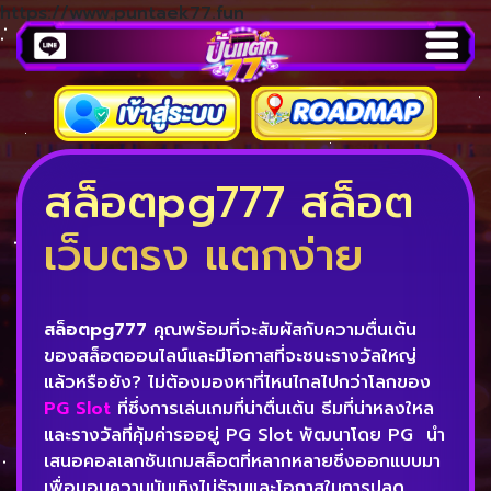
https://www.puntaek77.fun
สล็อตpg777 สล็อต
เว็บตรง แตกง่าย
สล็อตpg777
คุณพร้อมที่จะสัมผัสกับความตื่นเต้น
ของสล็อตออนไลน์และมีโอกาสที่จะชนะรางวัลใหญ่
แล้วหรือยัง? ไม่ต้องมองหาที่ไหนไกลไปกว่าโลกของ
PG Slot
ที่ซึ่งการเล่นเกมที่น่าตื่นเต้น ธีมที่น่าหลงใหล
และรางวัลที่คุ้มค่ารออยู่ PG Slot พัฒนาโดย PG นำ
เสนอคอลเลกชันเกมสล็อตที่หลากหลายซึ่งออกแบบมา
เพื่อมอบความบันเทิงไม่รู้จบและโอกาสในการปลด