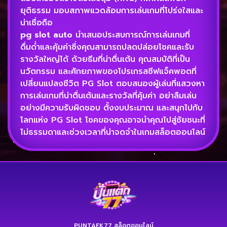
ยุติธรรม มอบสภาพแวดล้อมการเล่นเกมที่โปร่งใสและ
น่าเชื่อถือ
pg slot auto
นำเสนอประสบการณ์การเล่นเกมที่
ดื่มด่ำและคุ้มค่าซึ่งคุณสามารถปลดปล่อยโชคและรับ
รางวัลใหญ่ได้ ด้วยธีมที่น่าตื่นเต้น คุณสมบัติที่เป็น
นวัตกรรม และศักยภาพของโปรเกรสซีฟแจ็คพอตที่
เปลี่ยนแปลงชีวิต PG Slot ตอบสนองผู้เล่นที่แสวงหา
การเล่นเกมที่น่าตื่นเต้นและรางวัลที่คุ้มค่า อย่าลืมเล่น
อย่างมีความรับผิดชอบ ตั้งงบประมาณ และสนุกไปกับ
โลกแห่ง PG Slot โชคของคุณอาจนำคุณไปสู่ชัยชนะที่
ไม่ธรรมดาและช่วงเวลาที่น่าจดจำในเกมสล็อตออนไลน์
PUNTAEK77 สล็อตออนไลน์