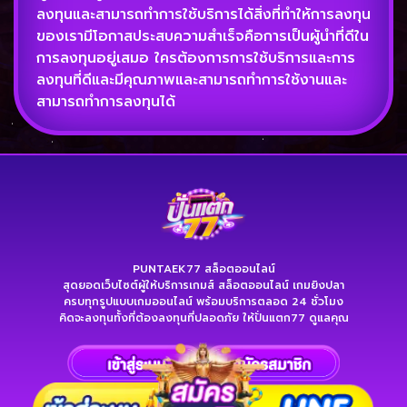
ลงทุนและสามารถทำการใช้บริการได้สิ่งที่ทำให้การลงทุน
ของเรามีโอกาสประสบความสำเร็จคือการเป็นผู้นำที่ดีใน
การลงทุนอยู่เสมอ ใครต้องการการใช้บริการและการ
ลงทุนที่ดีและมีคุณภาพและสามารถทำการใช้งานและ
สามารถทำการลงทุนได้
PUNTAEK77 สล็อตออนไลน์
สุดยอดเว็บไซต์ผู้ให้บริการเกมส์ สล็อตออนไลน์ เกมยิงปลา
ครบทุกรูปแบบเกมออนไลน์ พร้อมบริการตลอด 24 ชั่วโมง
คิดจะลงทุนทั้งที่ต้องลงทุนที่ปลอดภัย ให้ปั่นแตก77 ดูแลคุณ