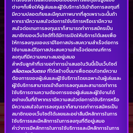
การใช้บริการและตั้งเงื่อนไขของการลงทุนในรูปแบบ
ต่างๆก็เพื่อให้ผู้เล่นและผู้ใช้บริการได้เข้าถึงการลงทุนที่
มีความปลอดภัยและมีคุณภาพมากที่สุดเพราะฉะนั้นถ้า
หากเรามีความสนใจต่อการใช้บริการหรือเรามีความ
สนใจต่อเกมการลงทุนเราก็สามารถทำการสมัครเป็น
สมาชิกของเว็บไซต์ที่ได้มีการเปิดให้บริการได้เลยเพื่อ
ให้การลงทุนของเรามีโอกาสประสบความสำเร็จต่อการ
ใช้งานและมีโอกาสประสบความสำเร็จต่อเกณฑ์การ
ลงทุนที่มีความเหมาะสมอยู่เสมอ
สำหรับลูกค้าที่เราขอทำการนำเสนอในวันนี้เป็นเว็บไซต์
สล็อตxoเว็บตรง
ที่ได้สร้างขึ้นมาเพื่อตอบโจทย์ความ
ต้องการของผู้เล่นและผู้ใช้บริการโดยเฉพาะในผู้เล่นและ
ผู้ใช้บริการสามารถเข้าถึงการลงทุนและสามารถทำการ
ใช้บริการตามความต้องการของผู้เล่นและผู้ใช้งานได้
อย่างเต็มที่ถ้าหากเรามีความสนใจต่อการใช้บริการหรือ
มีความสนใจในการลงทุนเราก็สามารถทำการสมัครเป็น
สมาชิกของเว็บไซต์ได้เลยและอย่าลืมมีหลักการในการ
ใช้บริการและมีหลักการในการลงทุนที่ดีอยู่เสมอ
คำว่าการมีหลักการในการใช้บริการและมีหลักการในการ