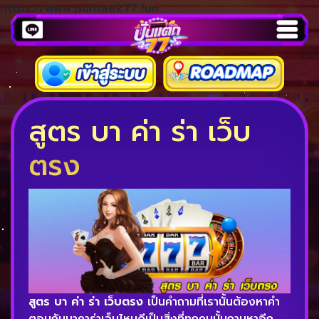
https://www.puntaek77.fun
สูตร บา ค่า ร่า เว็บ
ตรง
สูตร บา ค่า ร่า เว็บตรง
เป็นคำถามที่เรานั้นต้องหาคำ