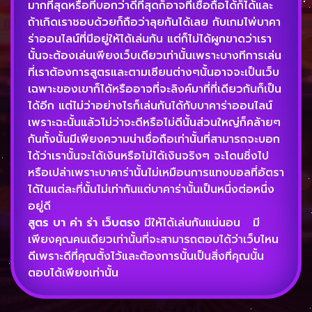
มากที่สุดหรือที่บอกว่าดีที่สุดก็อาจที่เชื่อถือได้ก็ได้และ
ถ้าเกิดเราชอบด้วยก็ถือว่าลุยกันได้เลย กับเกมไพ่บาคา
ร่าออนไลน์ที่มีอยู่ให้ได้เล่นกัน แต่ก็ไม่ได้ผูกขาดว่าเรา
นั้นจะต้องเล่นเพียงเว็บเดียวเท่านั้นเพราะบางทีการเล่น
ที่เราต้องการสูตรและตามเซียนต่างๆนั้นอาจจะเป็นเว็บ
เฉพาะของเขาก็ได้หรืออาจที่จะลิงค์มาที่ที่เดียวกันก็เป็น
ได้อีก แต่ไม่ว่าอย่างไรก็เล่นกันได้กับบาคาร่าออนไลน์
เพราะฉะนั้นแล้วไม่ว่าจะดีหรือไม่ดีนั้นส่วนใหญ่ก็คล้ายๆ
กันทั้งนั้นมีเพียงความน่าเชื่อถือเท่านั้นที่สามารถจะบอก
ได้ว่าเรานั้นจะได้เงินหรือไม่ได้เงินจริงๆ จะโดนชิ่งไป
หรือเปล่าเพราะบาคาร่านั้นไม่เหมือนการแทงบอลที่อัตรา
ได้ในแต่ละที่นั้นไม่เท่ากันแต่บาคาร่านั้นเป็นหนึ่งต่อหนึ่ง
อยู่ดี
สูตร บา ค่า ร่า เว็บตรง
มีให้ได้เล่นกันแน่นอน
มี
เพียงคุณคนเดียวเท่านั้นที่จะสามารถตอบได้ว่าเว็บไหน
ดีเพราะดีที่คุณตั้งไว้และต้องการนั้นเป็นสิ่งที่คุณนั้น
ตอบได้เพียงเท่านั้น