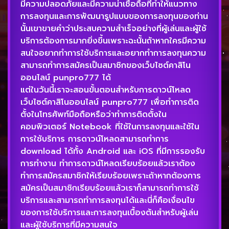
มีความปลอดภัยและมีความน่าเชื่อถือที่ทำให้แนวทาง
การลงทุนและการพัฒนารูปแบบของการลงทุนของท่าน
นั้นเขาขายคำว่าประสบความสำเร็จอย่างที่ผู้เล่นและผู้ใช้
บริการต้องการมากยิ่งขึ้นเพราะฉะนั้นถ้าหากใครมีความ
สนใจอยากทำการใช้บริการและอยากทำการลงทุนความ
สามารถทำการสมัครเป็นสมาชิกของเว็บไซต์คาสิโน
ออนไลน์ punpro777 ได้
แต่ในวันนี้เราจะสอนขั้นตอนสำหรับการดาวน์โหลด
เว็บไซต์คาสิโนออนไลน์ punpro777 เพื่อทำการติด
ตั้งในโทรศัพท์มือถือหรือว่าทำการติดตั้งใน
คอมพิวเตอร์ Notebook ที่ใช้ในการลงทุนและใช้ใน
การใช้บริการ การดาวน์โหลดสามารถทำการ
download ได้ทั้ง Android และ iOS ที่มีการรองรับ
การทำงาน ทำการดาวน์โหลดเรียบร้อยแล้วเราต้อง
ทำการสมัครสมาชิกให้เรียบร้อยเพราะถ้าหากต้องการ
สมัครเป็นสมาชิกเรียบร้อยแล้วเราก็สามารถทำการใช้
บริการและสามารถทำการลงทุนได้และนี่ก็คือเงื่อนไข
ของการใช้บริการและการลงทุนเบื้องต้นสำหรับผู้เล่น
และผู้ใช้บริการที่มีความสนใจ