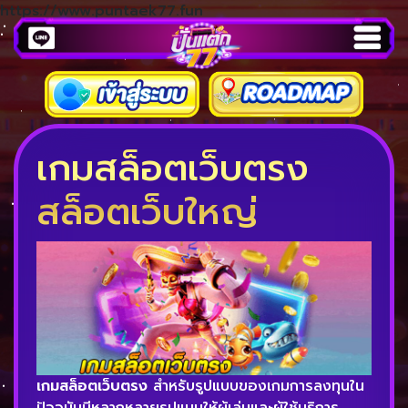
https://www.puntaek77.fun
เกมสล็อตเว็บตรง
สล็อตเว็บใหญ่
เกมสล็อตเว็บตรง
สำหรับรูปแบบของเกมการลงทุนใน