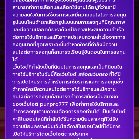
ปัจจุบันมีหลากหลายรูปแบบให้ผู้เล่นและผู้ใช้บริการ
สามารถทำการเลือกและเลือกใช้งานได้อยู่ที่ว่าเรามี
ความสนใจในการใช้บริการและมีความสนใจในการลงทุน
รูปแบบไหนถ้าเราเลือกรูปแบบเกมการลงทุนที่มีคุณภาพ
และมีความปลอดภัยเราก็จะมีโอกาสประสบความสำเร็จ
ต่อการใช้บริการและมีโอกาสประสบความสำเร็จจากการ
ลงทุนมากที่สุดเพราะฉะนั้นถ้าหากใครที่กำลังมีความ
สนใจต่อการลงทุนก็สามารถเรียนรู้ขั้นตอนในการลงทุน
ได้
เว็บไซต์ที่กำลังเป็นที่นิยมในการลงทุนและเป็นที่นิยมใน
การใช้บริการในวันนี้คือเว็บไซต์
สล็อตเว็บตรง
ที่ได้มี
การเปิดให้บริการสำหรับการใช้บริการและการลงทุนซึ่ง
ถ้าหากใครมีความสนใจต่อการใช้บริการและมีความ
สนใจต่อการลงทุนก็สามารถทำการสมัครเป็นสมาชิก
ของเว็บไซต์ punpro777 เพื่อทำการใช้บริการและ
ทำการลงทุนตามความต้องการของท่านได้ เป็นเว็บไซต์
คาสิโนออนไลน์ที่กำลังได้รับความนิยมสาเหตุที่ได้รับ
ความนิยมเพราะเป็นเว็บไซต์คาสิโนออนไลน์ที่ได้มีการ
เปิดให้บริการโดยเว็บไซต์ต่างประเทศ