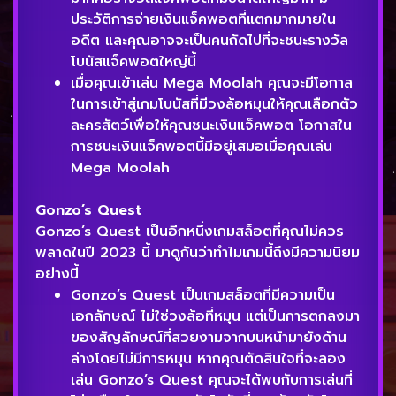
ประวัติการจ่ายเงินแจ็คพอตที่แตกมากมายใน
อดีต และคุณอาจจะเป็นคนถัดไปที่จะชนะรางวัล
โบนัสแจ็คพอตใหญ่นี้
เมื่อคุณเข้าเล่น Mega Moolah คุณจะมีโอกาส
ในการเข้าสู่เกมโบนัสที่มีวงล้อหมุนให้คุณเลือกตัว
ละครสัตว์เพื่อให้คุณชนะเงินแจ็คพอต โอกาสใน
การชนะเงินแจ็คพอตนี้มีอยู่เสมอเมื่อคุณเล่น
Mega Moolah
Gonzo’s Quest
Gonzo’s Quest เป็นอีกหนึ่งเกมสล็อตที่คุณไม่ควร
พลาดในปี 2023 นี้ มาดูกันว่าทำไมเกมนี้ถึงมีความนิยม
อย่างนี้
Gonzo’s Quest เป็นเกมสล็อตที่มีความเป็น
เอกลักษณ์ ไม่ใช่วงล้อที่หมุน แต่เป็นการตกลงมา
ของสัญลักษณ์ที่สวยงามจากบนหน้ามายังด้าน
ล่างโดยไม่มีการหมุน หากคุณตัดสินใจที่จะลอง
เล่น Gonzo’s Quest คุณจะได้พบกับการเล่นที่