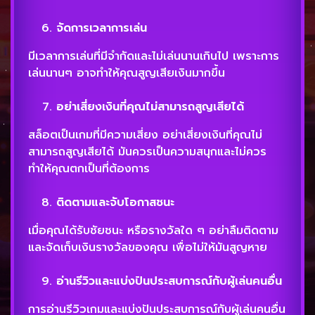
จัดการเวลาการเล่น
มีเวลาการเล่นที่มีจำกัดและไม่เล่นนานเกินไป เพราะการ
เล่นนานๆ อาจทำให้คุณสูญเสียเงินมากขึ้น
อย่าเสี่ยงเงินที่คุณไม่สามารถสูญเสียได้
สล็อตเป็นเกมที่มีความเสี่ยง อย่าเสี่ยงเงินที่คุณไม่
สามารถสูญเสียได้ มันควรเป็นความสนุกและไม่ควร
ทำให้คุณตกเป็นที่ต้องการ
ติดตามและจับโอกาสชนะ
เมื่อคุณได้รับชัยชนะ หรือรางวัลใด ๆ อย่าลืมติดตาม
และจัดเก็บเงินรางวัลของคุณ เพื่อไม่ให้มันสูญหาย
อ่านรีวิวและแบ่งปันประสบการณ์กับผู้เล่นคนอื่น
การอ่านรีวิวเกมและแบ่งปันประสบการณ์กับผู้เล่นคนอื่น