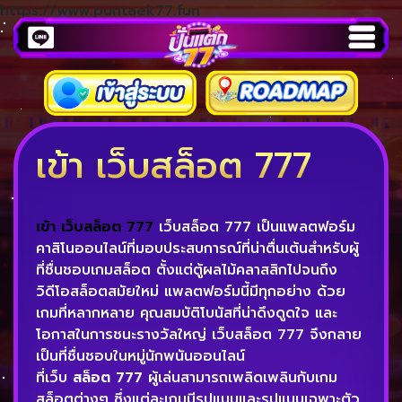
https://www.puntaek77.fun
เข้า เว็บสล็อต 777
เข้า เว็บสล็อต 777
เว็บสล็อต 777 เป็นแพลตฟอร์ม
คาสิโนออนไลน์ที่มอบประสบการณ์ที่น่าตื่นเต้นสำหรับผู้
ที่ชื่นชอบเกมสล็อต
ตั้งแต่ตู้ผลไม้คลาสสิกไปจนถึง
วิดีโอสล็อตสมัยใหม่ แพลตฟอร์มนี้มีทุกอย่าง ด้วย
เกมที่หลากหลาย คุณสมบัติโบนัสที่น่าดึงดูดใจ และ
โอกาสในการชนะรางวัลใหญ่ เว็บสล็อต 777 จึงกลาย
เป็นที่ชื่นชอบในหมู่นักพนันออนไลน์
ที่เว็บ
สล็อต 777
ผู้เล่นสามารถเพลิดเพลินกับเกม
สล็อตต่างๆ ซึ่งแต่ละเกมมีรูปแบบและรูปแบบเฉพาะตัว