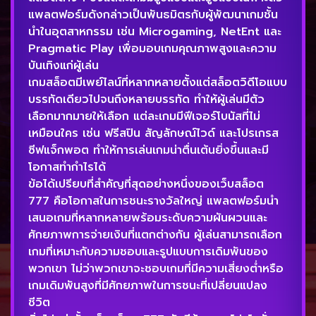
แพลตฟอร์มดังกล่าวเป็นพันธมิตรกับผู้พัฒนาเกมชั้น
นำในอุตสาหกรรม เช่น Microgaming, NetEnt และ
Pragmatic Play เพื่อมอบเกมคุณภาพสูงและความ
บันเทิงแก่ผู้เล่น
เกมสล็อตมีเพย์ไลน์ที่หลากหลายตั้งแต่สล็อตวิดีโอแบบ
บรรทัดเดียวไปจนถึงหลายบรรทัด ทำให้ผู้เล่นมีตัว
เลือกมากมายให้เลือก แต่ละเกมมีฟีเจอร์โบนัสที่ไม่
เหมือนใคร เช่น ฟรีสปิน สัญลักษณ์ไวด์ และโปรเกรส
ซีฟแจ็กพอต ทำให้การเล่นเกมน่าตื่นเต้นยิ่งขึ้นและมี
โอกาสทำกำไรได้
ข้อได้เปรียบที่สำคัญที่สุดอย่างหนึ่งของเว็บสล็อต
777 คือโอกาสในการชนะรางวัลใหญ่ แพลตฟอร์มนำ
เสนอเกมที่หลากหลายพร้อมระดับความผันผวนและ
ศักยภาพการจ่ายเงินที่แตกต่างกัน ผู้เล่นสามารถเลือก
เกมที่เหมาะกับความชอบและรูปแบบการเดิมพันของ
พวกเขา ไม่ว่าพวกเขาจะชอบเกมที่มีความเสี่ยงต่ำหรือ
เกมเดิมพันสูงที่มีศักยภาพในการชนะที่เปลี่ยนแปลง
ชีวิต