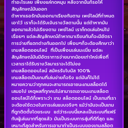
ทำอะไรเลย เพียงแค่กดหมุน หลังจากนั้นก็รอไห้
สัญลักษณ์มันออก
ถ้าหากเธอรักมันออกมาเรียงกันตาม เพย์ไลน์ที่กำหนด
เอาไว้ เราก็จะได้รับเงินรางวัลตามนั้น แต่ถ้าหากมัน
ออกมาแล้วไม่เรียงตาม เพย์ไลน์ เราก็กดเล่นใหม่ไป
เรื่อยๆ แต่ละสัญลักษณ์ถ้าหากมาเรียนกันก็จะมีอัตรา
การจ่ายที่แตกต่างกันออกไป เพื่อนๆก็จะต้องศึกษาว่า
เกมสล็อตออนไลน์ ที่เป็นเพื่อนเล่นนะเนี่ย แต่ละ
สัญลักษณ์มันมีอัตราการจ่ายมากน้อยเท่าไหร่เพื่อที่
เวลาเราได้รับรางวัลมาเราจะได้ไม่งง
เกมสล็อตออนไลน์ สมัครรับโบนัส 100%
เกมสล็อตเป็นเกมที่เล่นง่ายก็จริง แต่มันก็ไม่ได้
หมายความว่าทุกคนจะสามารถเอาชนะเกมสล็อตได้
เสมอไป เหตุผลที่ทุกคนไม่สามารถเอาชนะเกมสล็อต
ออนไลน์ได้ก็เพราะว่า เกม สล็อตออนไลน์ เป็นเกมที่เรา
จะต้องใช้ดวงในการเล่นแบบจริงๆ แม้ว่ามันจะเป็นเกม
ที่ถูกติดตั้งโดยระบบ แต่ว่าระบบนี้แหละเป็นระบบที่แฟร์
กับผู้เล่นมากที่สุดแล้ว มันเป็นระบบการสุ่มที่ดีที่สุด และ
เหมาะที่สุดสำหรับการเอามาทำเป็นระบบของเกมสล็อต