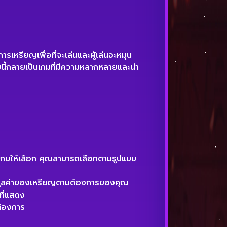
รเหรียญเพื่อที่จะเล่นและผู้เล่นจะหมุน
เกมนี้กลายเป็นเกมที่มีความหลากหลายและน่า
ละเกมให้เลือก คุณสามารถเลือกตามรูปแบบ
และมูลค่าของเหรียญตามต้องการของคุณ
ที่แสดง
ต้องการ