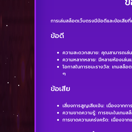
ข
การเล่นสล็อตเว็บตรงมีข้อดีและข้อเสียท
ข้อดี
ความสะดวกสบาย: คุณสามารถเล่นสล็อ
ความหลากหลาย: มีหลายห้องเล่นแล
โอกาสในการชนะรางวัล: เกมสล็อต
ๆ
ข้อเสีย
เสี่ยงการสูญเสียเงิน: เนื่องจากก
ความขาดความรู้: การชนะในเกมสล็อต
การขาดความเคร่งครัด: เนื่องจาก