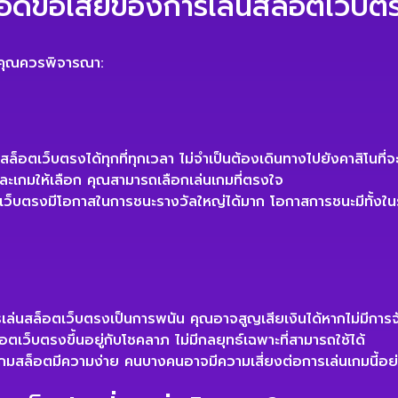
้อดีข้อเสียของการเล่นสล็อตเว็บต
ี่คุณควรพิจารณา:
ตเว็บตรงได้ทุกที่ทุกเวลา ไม่จำเป็นต้องเดินทางไปยังคาสิโนที่จะเ
ะเกมให้เลือก คุณสามารถเลือกเล่นเกมที่ตรงใจ
เว็บตรงมีโอกาสในการชนะรางวัลใหญ่ได้มาก โอกาสการชนะมีทั้งใ
ารเล่นสล็อตเว็บตรงเป็นการพนัน คุณอาจสูญเสียเงินได้หากไม่มีการ
เว็บตรงขึ้นอยู่กับโชคลาภ ไม่มีกลยุทธ์เฉพาะที่สามารถใช้ได้
เกมสล็อตมีความง่าย คนบางคนอาจมีความเสี่ยงต่อการเล่นเกมนี้อย