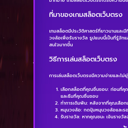
มากมาย เกมสล็อตเว็บตรงได้รับความนิยมมา
ที่มาของเกมสล็อตเว็บตรง
เกมสล็อตมีประวัติศาสตร์ที่ยาวนานและมีที
วงล้อเพื่อรับรางวัล รูปแบบนี้เป็นที่รู้
สนใจมากขึ้น
วิธีการเล่นสล็อตเว็บตรง
การเล่นสล็อตเว็บตรงมีความง่ายและไม่ยุ่
เลือกสล็อตที่คุณชื่นชอบ: ก่อนที
และธีมที่คุณชื่นชอบ
ทำการเดิมพัน: หลังจากที่คุณเลือ
หมุนวงล้อ: กดปุ่มหมุนวงล้อและรอ
รับรางวัล: หากคุณชนะ เงินรางวัล