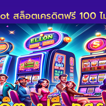
ot สล็อตเครดิตฟรี 100 ไม