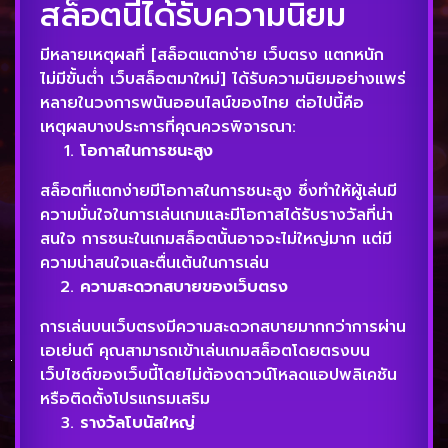
สล็อตนี้ได้รับความนิยม
มีหลายเหตุผลที่ [สล็อตแตกง่าย เว็บตรง แตกหนัก
ไม่มีขั้นต่ำ เว็บสล็อตมาใหม่] ได้รับความนิยมอย่างแพร่
หลายในวงการพนันออนไลน์ของไทย ต่อไปนี้คือ
เหตุผลบางประการที่คุณควรพิจารณา:
โอกาสในการชนะสูง
สล็อตที่แตกง่ายมีโอกาสในการชนะสูง ซึ่งทำให้ผู้เล่นมี
ความมั่นใจในการเล่นเกมและมีโอกาสได้รับรางวัลที่น่า
สนใจ การชนะในเกมสล็อตนั้นอาจจะไม่ใหญ่มาก แต่มี
ความน่าสนใจและตื่นเต้นในการเล่น
ความสะดวกสบายของเว็บตรง
การเล่นบนเว็บตรงมีความสะดวกสบายมากกว่าการผ่าน
เอเย่นต์ คุณสามารถเข้าเล่นเกมสล็อตโดยตรงบน
เว็บไซต์ของเว็บนี้โดยไม่ต้องดาวน์โหลดแอปพลิเคชัน
หรือติดตั้งโปรแกรมเสริม
รางวัลโบนัสใหญ่