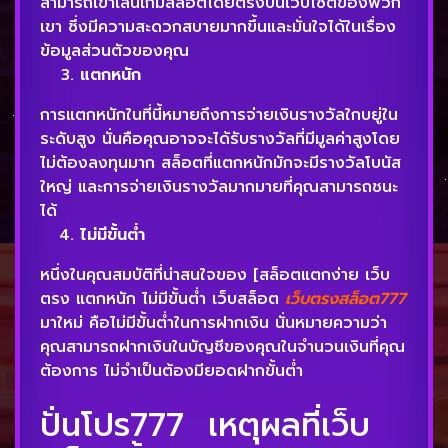
สามารถเข้าเล่นเกมสล็อตโดยตรงบนเว็บไซต์ของพวก
เขา ซึ่งมีความสะดวกสบายมากขึ้นและมั่นใจได้ในเรื่อง
ข้อมูลส่วนตัวของคุณ
แตกหนัก
การแตกหนักในที่นี้หมายถึงการจ่ายเงินรางวัลใกบยู่ใน
ระดับสูง นั่นคือคุณอาจจะได้รับรางวัลที่มีมูลค่าสูงโดย
ไม่ต้องลงทุนมาก สล็อตที่แตกหนักมักจะมีรางวัลโบนัส
ใหญ่ และการจ่ายเงินรางวัลมากมายที่คุณสามารถชนะ
ได้
ไม่มีขั้นต่ำ
หนึ่งในคุณสมบัติที่น่าสนใจของ [สล็อตแตกง่าย เว็บ
ตรง แตกหนัก ไม่มีขั้นต่ำ เว็บสล็อต
เว็บตรงสล็อต777
มาใหม่ คือไม่มีขั้นต่ำในการฝากเงิน นั่นหมายความว่า
คุณสามารถฝากเงินในบัญชีของคุณในจำนวนเงินที่คุณ
ต้องการ ไม่จำเป็นต้องมียอดฝากขั้นต่ำ
ปั่นโปร777 เหตุผลที่เว็บ