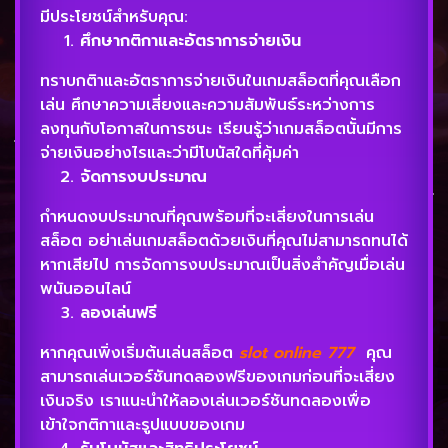
มีประโยชน์สำหรับคุณ:
ศึกษากติกาและอัตราการจ่ายเงิน
ทราบกติาและอัตราการจ่ายเงินในเกมสล็อตที่คุณเลือก
เล่น ศึกษาความเสี่ยงและความสัมพันธ์ระหว่างการ
ลงทุนกับโอกาสในการชนะ เรียนรู้ว่าเกมสล็อตนั้นมีการ
จ่ายเงินอย่างไรและว่ามีโบนัสใดที่คุ้มค่า
จัดการงบประมาณ
กำหนดงบประมาณที่คุณพร้อมที่จะเสี่ยงในการเล่น
สล็อต อย่าเล่นเกมสล็อตด้วยเงินที่คุณไม่สามารถทนได้
หากเสียไป การจัดการงบประมาณเป็นสิ่งสำคัญเมื่อเล่น
พนันออนไลน์
ลองเล่นฟรี
หากคุณเพิ่งเริ่มต้นเล่นสล็อต
slot online 777
คุณ
สามารถเล่นเวอร์ชันทดลองฟรีของเกมก่อนที่จะเสี่ยง
เงินจริง เราแนะนำให้ลองเล่นเวอร์ชันทดลองเพื่อ
เข้าใจกติกาและรูปแบบของเกม