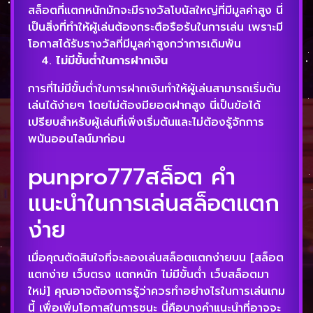
สล็อตที่แตกหนักมักจะมีรางวัลโบนัสใหญ่ที่มีมูลค่าสูง นี่
เป็นสิ่งที่ทำให้ผู้เล่นต้องกระตือรือร้นในการเล่น เพราะมี
โอกาสได้รับรางวัลที่มีมูลค่าสูงกว่าการเดิมพัน
ไม่มีขั้นต่ำในการฝากเงิน
การที่ไม่มีขั้นต่ำในการฝากเงินทำให้ผู้เล่นสามารถเริ่มต้น
เล่นได้ง่ายๆ โดยไม่ต้องมียอดฝากสูง นี่เป็นข้อได้
เปรียบสำหรับผู้เล่นที่เพิ่งเริ่มต้นและไม่ต้องรู้จักการ
พนันออนไลน์มาก่อน
punpro777สล็อต คำ
แนะนำในการเล่นสล็อตแตก
ง่าย
เมื่อคุณตัดสินใจที่จะลองเล่นสล็อตแตกง่ายบน [สล็อต
แตกง่าย เว็บตรง แตกหนัก ไม่มีขั้นต่ำ เว็บสล็อตมา
ใหม่] คุณอาจต้องการรู้ว่าควรทำอย่างไรในการเล่นเกม
นี้ เพื่อเพิ่มโอกาสในการชนะ นี่คือบางคำแนะนำที่อาจจะ