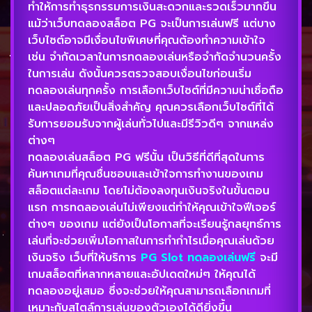
ทำให้การทำธุรกรรมการเงินสะดวกและรวดเร็วมากขึ้น
แม้ว่าเว็บทดลองสล็อต PG จะเป็นการเล่นฟรี แต่บาง
เว็บไซต์อาจมีเงื่อนไขพิเศษที่คุณต้องทำความเข้าใจ
เช่น จำกัดเวลาในการทดลองเล่นหรือจำกัดจำนวนครั้ง
ในการเล่น ดังนั้นควรตรวจสอบเงื่อนไขก่อนเริ่ม
ทดลองเล่นทุกครั้ง การเลือกเว็บไซต์ที่มีความน่าเชื่อถือ
และปลอดภัยเป็นสิ่งสำคัญ คุณควรเลือกเว็บไซต์ที่ได้
รับการยอมรับจากผู้เล่นทั่วไปและมีรีวิวดีๆ จากแหล่ง
ต่างๆ
ทดลองเล่นสล็อต PG ฟรีนั้น เป็นวิธีที่ดีที่สุดในการ
ค้นหาเกมที่คุณชื่นชอบและเข้าใจการทำงานของเกม
สล็อตแต่ละเกม โดยไม่ต้องลงทุนเงินจริงในขั้นตอน
แรก การทดลองเล่นไม่เพียงแต่ทำให้คุณเข้าใจฟีเจอร์
ต่างๆ ของเกม แต่ยังเป็นโอกาสที่จะเรียนรู้กลยุทธ์การ
เล่นที่จะช่วยเพิ่มโอกาสในการทำกำไรเมื่อคุณเล่นด้วย
เงินจริง เว็บที่ให้บริการ
PG Slot ทดลองเล่นฟรี
จะมี
เกมสล็อตที่หลากหลายและอัปเดตใหม่ๆ ให้คุณได้
ทดลองอยู่เสมอ ซึ่งจะช่วยให้คุณสามารถเลือกเกมที่
เหมาะกับสไตล์การเล่นของตัวเองได้ดียิ่งขึ้น