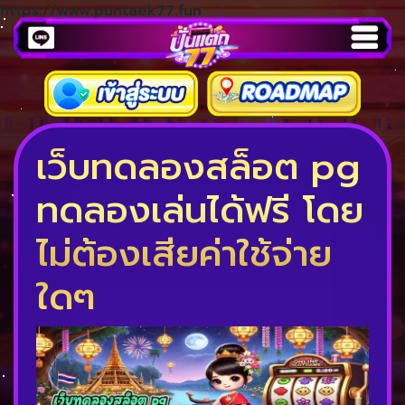
https://www.puntaek77.fun
เว็บทดลองสล็อต pg
ทดลองเล่นได้ฟรี โดย
ไม่ต้องเสียค่าใช้จ่าย
ใดๆ