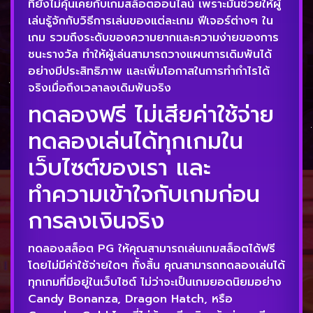
ที่ยังไม่คุ้นเคยกับเกมสล็อตออนไลน์ เพราะมันช่วยให้ผู้
เล่นรู้จักกับวิธีการเล่นของแต่ละเกม ฟีเจอร์ต่างๆ ใน
เกม รวมถึงระดับของความยากและความง่ายของการ
ชนะรางวัล ทำให้ผู้เล่นสามารถวางแผนการเดิมพันได้
อย่างมีประสิทธิภาพ และเพิ่มโอกาสในการทำกำไรได้
จริงเมื่อถึงเวลาลงเดิมพันจริง
ทดลองฟรี ไม่เสียค่าใช้จ่าย
ทดลองเล่นได้ทุกเกมใน
เว็บไซต์ของเรา และ
ทำความเข้าใจกับเกมก่อน
การลงเงินจริง
ทดลองสล็อต PG ให้คุณสามารถเล่นเกมสล็อตได้ฟรี
โดยไม่มีค่าใช้จ่ายใดๆ ทั้งสิ้น คุณสามารถทดลองเล่นได้
ทุกเกมที่มีอยู่ในเว็บไซต์ ไม่ว่าจะเป็นเกมยอดนิยมอย่าง
Candy Bonanza, Dragon Hatch, หรือ