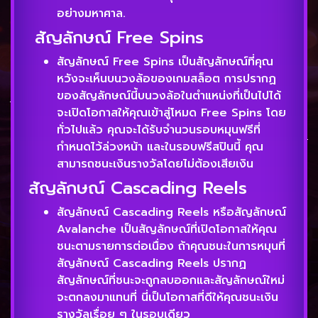
อย่างมหาศาล.
สัญลักษณ์ Free Spins
สัญลักษณ์ Free Spins เป็นสัญลักษณ์ที่คุณ
หวังจะเห็นบนวงล้อของเกมสล็อต การปรากฏ
ของสัญลักษณ์นี้บนวงล้อในตำแหน่งที่เป็นไปได้
จะเปิดโอกาสให้คุณเข้าสู่โหมด Free Spins โดย
ทั่วไปแล้ว คุณจะได้รับจำนวนรอบหมุนฟรีที่
กำหนดไว้ล่วงหน้า และในรอบฟรีสปินนี้ คุณ
สามารถชนะเงินรางวัลโดยไม่ต้องเสียเงิน
สัญลักษณ์ Cascading Reels
สัญลักษณ์ Cascading Reels หรือสัญลักษณ์
Avalanche เป็นสัญลักษณ์ที่เปิดโอกาสให้คุณ
ชนะตามรายการต่อเนื่อง ถ้าคุณชนะในการหมุนที่
สัญลักษณ์ Cascading Reels ปรากฏ
สัญลักษณ์ที่ชนะจะถูกลบออกและสัญลักษณ์ใหม่
จะตกลงมาแทนที่ นี่เป็นโอกาสที่ดีให้คุณชนะเงิน
รางวัลเรื่อย ๆ ในรอบเดียว