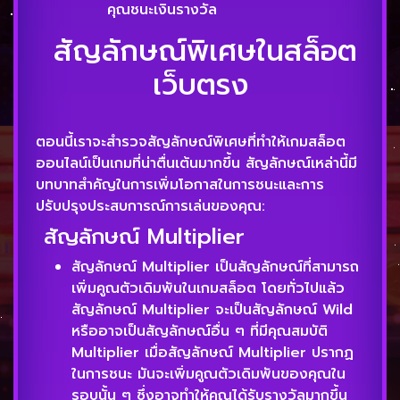
คุณชนะเงินรางวัล
สัญลักษณ์พิเศษในสล็อต
เว็บตรง
ตอนนี้เราจะสำรวจสัญลักษณ์พิเศษที่ทำให้เกมสล็อต
ออนไลน์เป็นเกมที่น่าตื่นเต้นมากขึ้น สัญลักษณ์เหล่านี้มี
บทบาทสำคัญในการเพิ่มโอกาสในการชนะและการ
ปรับปรุงประสบการณ์การเล่นของคุณ:
สัญลักษณ์ Multiplier
สัญลักษณ์ Multiplier เป็นสัญลักษณ์ที่สามารถ
เพิ่มคูณตัวเดิมพันในเกมสล็อต โดยทั่วไปแล้ว
สัญลักษณ์ Multiplier จะเป็นสัญลักษณ์ Wild
หรืออาจเป็นสัญลักษณ์อื่น ๆ ที่มีคุณสมบัติ
Multiplier เมื่อสัญลักษณ์ Multiplier ปรากฏ
ในการชนะ มันจะเพิ่มคูณตัวเดิมพันของคุณใน
รอบนั้น ๆ ซึ่งอาจทำให้คุณได้รับรางวัลมากขึ้น