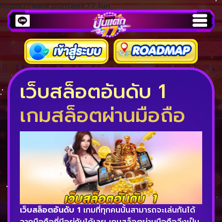
https://www.puntaek77.fun
เว็บสล็อตอันดับ 1
เกมสล็อตผ่านมือถือ
เว็บสล็อตอันดับ 1
เกมที่ทุกคนนั้นสามารถจะเล่นกันได้