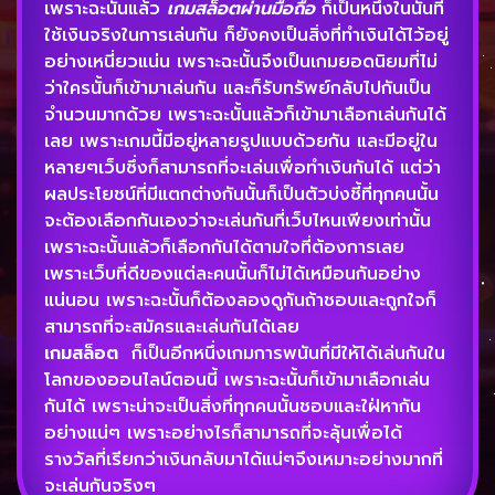
เพราะฉะนั้นแล้ว
เกมสล็อตผ่านมือถือ
ก็เป็นหนึ่งในนั้นที่
ใช้เงินจริงในการเล่นกัน ก็ยังคงเป็นสิ่งที่ทำเงินได้ไว้อยู่
อย่างเหนี่ยวแน่น เพราะฉะนั้นจึงเป็นเกมยอดนิยมที่ไม่
ว่าใครนั้นก็เข้ามาเล่นกัน และก็รับทรัพย์กลับไปกันเป็น
จำนวนมากด้วย เพราะฉะนั้นแล้วก็เข้ามาเลือกเล่นกันได้
เลย เพราะเกมนี้มีอยู่หลายรูปแบบด้วยกัน และมีอยู่ใน
หลายๆเว็บซึ่งก็สามารถที่จะเล่นเพื่อทำเงินกันได้ แต่ว่า
ผลประโยชน์ที่มีแตกต่างกันนั้นก็เป็นตัวบ่งชี้ที่ทุกคนนั้น
จะต้องเลือกกันเองว่าจะเล่นกันที่เว็บไหนเพียงเท่านั้น
เพราะฉะนั้นแล้วก็เลือกกันได้ตามใจที่ต้องการเลย
เพราะเว็บที่ดีของแต่ละคนนั้นก็ไม่ได้เหมือนกันอย่าง
แน่นอน เพราะฉะนั้นก็ต้องลองดูกันถ้าชอบและถูกใจก็
สามารถที่จะสมัครและเล่นกันได้เลย
เกมสล็อต
ก็เป็นอีกหนึ่งเกมการพนันที่มีให้ได้เล่นกันใน
โลกของออนไลน์ตอนนี้ เพราะฉะนั้นก็เข้ามาเลือกเล่น
กันได้ เพราะน่าจะเป็นสิ่งที่ทุกคนนั้นชอบและใฝ่หากัน
อย่างแน่ๆ เพราะอย่างไรก็สามารถที่จะลุ้นเพื่อได้
รางวัลที่เรียกว่าเงินกลับมาได้แน่ๆจึงเหมาะอย่างมากที่
จะเล่นกันจริงๆ