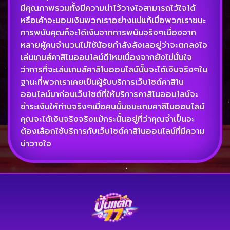
มีคุณภาพรวมทั้งมีความน่าไว้วางใจสามารถไว้ใจได้
หรือเค้าจะมอบเงินพวกเราอย่างแน่แท้เมื่อพวกเราชนะ
การพนันคุณก็จะได้เงินจากการพนันจริงๆเนื่องจาก
หลายผู้คนจำนวนไม่ใช้น้อยกำลังลังเลอยู่ว่าจะตกลงใจ
เล่นเกมส์คาสิโนออนไลน์ดีไหมเนื่องจากยังไม่มั่นใจ
ว่าการที่จะเล่นเกมส์คาสิโนออนไลน์นั้นจะได้เงินจริงๆใน
ฐานะที่พวกเราเคยเป็นผู้รับบริการเว็บไซต์คาสิโน
ออนไลน์มาก่อนเว็บไซต์ที่ให้บริการคาสิโนออนไลน์จะ
ชำระเงินให้ท่านจริงๆเมื่อคนนั้นชนะเกมคาสิโนออนไลน์
คุณจะได้เงินจริงจริงแม้กระนั้นอยู่ที่ว่าคุณจำเป็นจะ
ต้องเลือกใช้บริการกับเว็บไซต์คาสิโนออนไลน์ที่มีความ
น่าวางใจ