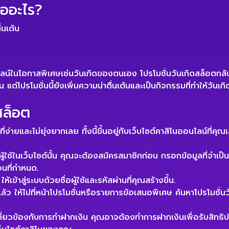
ืออะไร?
่นเต้น
ไลน์ในโอกาสพิเศษเช่นวันเกิดของตนเอง โปรโมชั่นวันเกิดสล็อตกลับเป
ิน แต่โปรโมชั่นนี้ยังเพิ่มความน่าตื่นเต้นและเป็นกิจกรรมที่ทำให้วั
สล็อต
ที่ง่ายและไม่ยุ่งยากเลย ทั้งนี้ขึ้นอยู่กับเว็บไซต์คาสิโนออนไลน์ที
ผู้ใช้ในเว็บไซต์นั้น คุณจะต้องสมัครสมาชิกก่อน กรอกข้อมูลที่จำ
นที่กำหนด.
ให้เข้าสู่ระบบด้วยชื่อผู้ใช้และรหัสผ่านที่คุณสร้างขึ้น.
แล้ว ให้ไปที่หน้าโปรโมชั่นหรือรายการข้อเสนอพิเศษ ค้นหาโปรโมชั่นวัน
กี่ยวข้องกับการทำฝากเงิน คุณอาจต้องทำการฝากเงินเพื่อรับสิทธิ