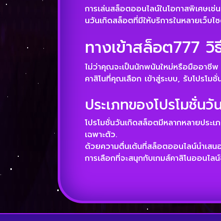
การเล่นสล็อตออนไลน์ในโอกาสพิเศษเช่น
นวันเกิดสล็อตที่มีให้บริการในหลายเว็บไ
ทางเข้าสล็อต777 วิธ
ไม่ว่าคุณจะเป็นนักพนันใหม่หรือมืออาชีพ
คาสิโนที่คุณเลือก เข้าสู่ระบบ, รับโปรโม
ประเภทของโปรโมชั่นวั
โปรโมชั่นวันเกิดสล็อตมีหลากหลายประเภท 
เฉพาะตัว.
ด้วยความตื่นเต้นที่สล็อตออนไลน์นำเสนอแ
การเลือกที่จะสนุกกับเกมส์คาสิโนออนไลน์