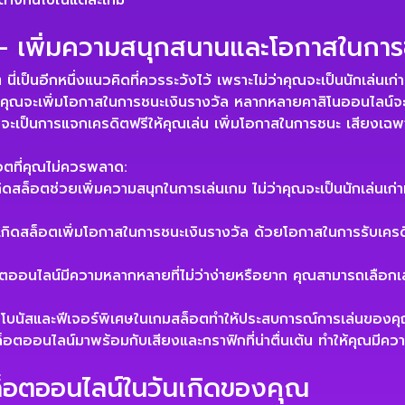
่างกันไปในแต่ละเกม
ต – เพิ่มความสนุกสนานและโอกาสในกา
 นี่เป็นอีกหนึ่งแนวคิดที่ควรระวังไว้ เพราะไม่ว่าคุณจะเป็นนักเล่นเก
องคุณจะเพิ่มโอกาสในการชนะเงินรางวัล หลากหลายคาสิโนออนไลน์
จะเป็นการแจกเครดิตฟรีให้คุณเล่น เพิ่มโอกาสในการชนะ เสียงเฉพาะท
อตที่คุณไม่ควรพลาด:
กิดสล็อตช่วยเพิ่มความสนุกในการเล่นเกม ไม่ว่าคุณจะเป็นนักเล่นเก
เกิดสล็อตเพิ่มโอกาสในการชนะเงินรางวัล ด้วยโอกาสในการรับเครดิต
ออนไลน์มีความหลากหลายที่ไม่ว่าง่ายหรือยาก คุณสามารถเลือกเ
นัสและฟีเจอร์พิเศษในเกมสล็อตทำให้ประสบการณ์การเล่นของคุณน่
อตออนไลน์มาพร้อมกับเสียงและกราฟิกที่น่าตื่นเต้น ทำให้คุณมีความ
็อตออนไลน์ในวันเกิดของคุณ