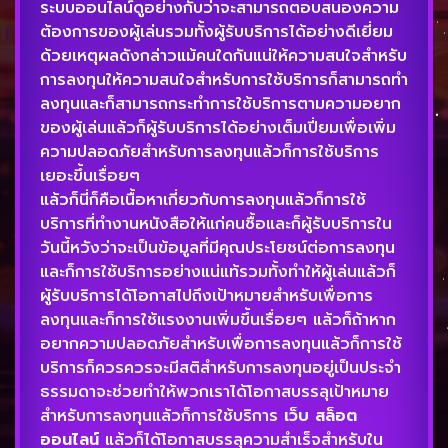
ระบบออนไลน์ดูอย่างกับว่าจะสามารถตอบสนองความ
ต้องการของผู้เล่นรวมทั้งผู้รับบริการได้อย่างดีเยี่ยม
ด้วยเหตุผลดังกล่าวแม้คนใดกันแน่ให้ความสนใจสำหรับ
การลงทุนให้ความสนใจสำหรับการใช้บริการก็สามารถทำ
ลงทุนและก็สามารถกระทำการใช้บริการตามความอยาก
ของผู้เล่นแล้วก็ผู้รับบริการได้อย่างเต็มเปี่ยมเพื่อเพิ่ม
ความปลอดภัยสำหรับการลงทุนแล้วก็การใช้บริการ
เยอะขึ้นเรื่อยๆ
แล้วก็นี่ก็คือเนื้อหาเกี่ยวกับการลงทุนแล้วก็การใช้
บริการที่ทำงานหนังสือให้แก่คนซื้อและก็ผู้รับบริการใน
วันนี้หวังว่าจะเป็นข้อมูลที่มีคุณประโยชน์ต่อการลงทุน
และก็การใช้บริการอย่างแน่แท้รวมทั้งทำให้ผู้เล่นแล้วก็
ผู้รับบริการได้โอกาสไปถึงเป้าหมายสำหรับเพื่อการ
ลงทุนและก็การใช้แรงงานเพิ่มขึ้นเรื่อยๆ แล้วก็ถ้าหาก
อยากความปลอดภัยสำหรับเพื่อการลงทุนแล้วก็การใช้
บริการก็ควรควรจะมีสติสำหรับการลงทุนอยู่เป็นประจำ
ธรรมดาจะช่วยทำให้พวกเราได้โอกาสบรรลุเป้าหมาย
สำหรับการลงทุนแล้วก็การใช้บริการ
เว็บ สล็อต
ออนไลน์
แล้วก็ได้โอกาสบรรลุความสำเร็จสำหรับใน