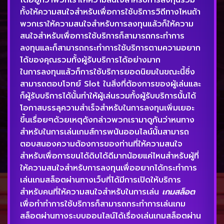
ได้อยู่ที่ว่าพวกเราให้ความสนใจสำหรับการลงทุนรวม
ทั้งให้ความสนใจสำหรับเพื่อการใช้บริการวิถีทางไหนถ้า
พวกเราให้ความสนใจสำหรับการลงทุนแล้วก็ให้ความ
สนใจสำหรับเพื่อการใช้บริการก็สามารถกระทำการ
ลงทุนและก็สามารถกระทำการใช้บริการตามความอยาก
ได้ของคุณรวมทั้งผู้รับบริการได้อย่างมาก
ในการลงทุนแล้วก็การใช้บริการยอดนิยมในขณะนี้ซึ่ง
สามารถตอบโจทย์ Slot ในสิ่งที่ต้องการของผู้เล่นและ
ก็ผู้รับบริการได้นั้นทำให้ผู้เล่นรวมทั้งผู้รับบริการนั้นได้
โอกาสบรรลุความสำเร็จสำหรับในการลงทุนเพิ่มเยอะ
ขึ้นเรื่อยๆด้วยเหตุดังกล่าวพวกเรามาดูกันว่าหนทาง
สำหรับในการเล่นเกมส์การพนันออนไลน์นั้นสามารถ
ตอบสนองความต้องการของท่านที่ให้ความสนใจ
สำหรับเพื่อการขนได้ดิบได้ดีมากน้อยแค่ไหนสำหรับผู้ที่
ให้ความสนใจสำหรับการลงทุนเพื่ออยากได้กระทำการ
เล่นเกมสล็อตผ่านทางเว็บที่ได้มีการเปิดให้บริการ
สำหรับคนที่ให้ความสนใจสำหรับในการเล่น
เกมสล็อต
เพื่อทำทำการใช้บริการก็สามารถกระทำการเล่นเกม
สล็อตผ่านทางระบบออนไลน์ได้เรื่องเล่นเกมสล็อตผ่าน