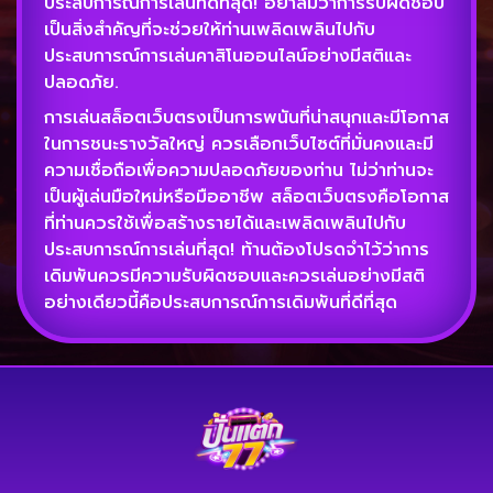
ประสบการณ์การเล่นที่ดีที่สุด! อย่าลืมว่าการรับผิดชอบ
เป็นสิ่งสำคัญที่จะช่วยให้ท่านเพลิดเพลินไปกับ
ประสบการณ์การเล่นคาสิโนออนไลน์อย่างมีสติและ
ปลอดภัย.
การเล่นสล็อตเว็บตรงเป็นการพนันที่น่าสนุกและมีโอกาส
ในการชนะรางวัลใหญ่ ควรเลือกเว็บไซต์ที่มั่นคงและมี
ความเชื่อถือเพื่อความปลอดภัยของท่าน ไม่ว่าท่านจะ
เป็นผู้เล่นมือใหม่หรือมืออาชีพ สล็อตเว็บตรงคือโอกาส
ที่ท่านควรใช้เพื่อสร้างรายได้และเพลิดเพลินไปกับ
ประสบการณ์การเล่นที่สุด! ท้านต้องโปรดจำไว้ว่าการ
เดิมพันควรมีความรับผิดชอบและควรเล่นอย่างมีสติ
อย่างเดียวนี้คือประสบการณ์การเดิมพันที่ดีที่สุด