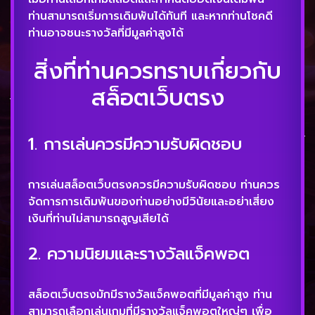
ท่านสามารถเริ่มการเดิมพันได้ทันที และหากท่านโชคดี
ท่านอาจชนะรางวัลที่มีมูลค่าสูงได้
สิ่งที่ท่านควรทราบเกี่ยวกับ
สล็อตเว็บตรง
1. การเล่นควรมีความรับผิดชอบ
การเล่นสล็อตเว็บตรงควรมีความรับผิดชอบ ท่านควร
จัดการการเดิมพันของท่านอย่างมีวินัยและอย่าเสี่ยง
เงินที่ท่านไม่สามารถสูญเสียได้
2. ความนิยมและรางวัลแจ็คพอต
สล็อตเว็บตรงมักมีรางวัลแจ็คพอตที่มีมูลค่าสูง ท่าน
สามารถเลือกเล่นเกมที่มีรางวัลแจ็คพอตใหญ่ๆ เพื่อ