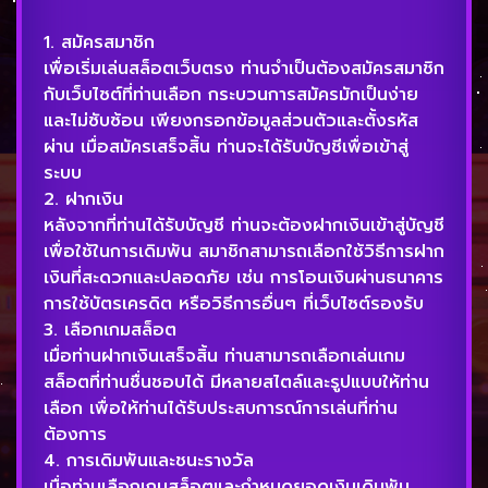
1. สมัครสมาชิก
เพื่อเริ่มเล่นสล็อตเว็บตรง ท่านจำเป็นต้องสมัครสมาชิก
กับเว็บไซต์ที่ท่านเลือก กระบวนการสมัครมักเป็นง่าย
และไม่ซับซ้อน เพียงกรอกข้อมูลส่วนตัวและตั้งรหัส
ผ่าน เมื่อสมัครเสร็จสิ้น ท่านจะได้รับบัญชีเพื่อเข้าสู่
ระบบ
2. ฝากเงิน
หลังจากที่ท่านได้รับบัญชี ท่านจะต้องฝากเงินเข้าสู่บัญชี
เพื่อใช้ในการเดิมพัน สมาชิกสามารถเลือกใช้วิธีการฝาก
เงินที่สะดวกและปลอดภัย เช่น การโอนเงินผ่านธนาคาร
การใช้บัตรเครดิต หรือวิธีการอื่นๆ ที่เว็บไซต์รองรับ
3. เลือกเกมสล็อต
เมื่อท่านฝากเงินเสร็จสิ้น ท่านสามารถเลือกเล่นเกม
สล็อตที่ท่านชื่นชอบได้ มีหลายสไตล์และรูปแบบให้ท่าน
เลือก เพื่อให้ท่านได้รับประสบการณ์การเล่นที่ท่าน
ต้องการ
4. การเดิมพันและชนะรางวัล
เมื่อท่านเลือกเกมสล็อตและกำหนดยอดเงินเดิมพัน