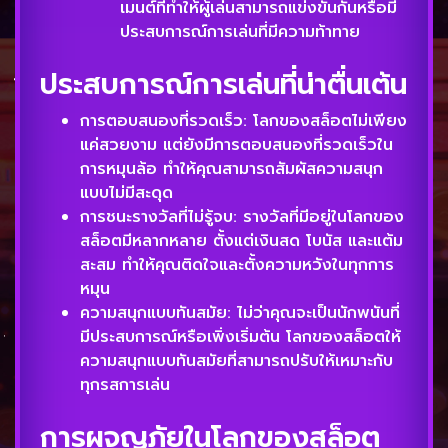
เมนต์ที่ทำให้ผู้เล่นสามารถแข่งขันกันหรือมี
ประสบการณ์การเล่นที่มีความท้าทาย
ประสบการณ์การเล่นที่น่าตื่นเต้น
การตอบสนองที่รวดเร็ว: โลกของสล็อตไม่เพียง
แค่สวยงาม แต่ยังมีการตอบสนองที่รวดเร็วใน
การหมุนล้อ ทำให้คุณสามารถสัมผัสความสนุก
แบบไม่มีสะดุด
การชนะรางวัลที่ไม่รู้จบ: รางวัลที่มีอยู่ในโลกของ
สล็อตมีหลากหลาย ตั้งแต่เงินสด โบนัส และแต้ม
สะสม ทำให้คุณติดใจและตั้งความหวังในทุกการ
หมุน
ความสนุกแบบทันสมัย: ไม่ว่าคุณจะเป็นนักพนันที่
มีประสบการณ์หรือเพิ่งเริ่มต้น โลกของสล็อตให้
ความสนุกแบบทันสมัยที่สามารถปรับให้เหมาะกับ
ทุกรสการเล่น
การผจญภัยในโลกของสล็อต