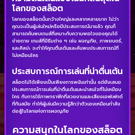
โลกของสล็อต
โลกของสล็อตนั้นกว้างใหญ่และหลากหลายมาก ไม่ว่า
คุณจะเป็นผู้เล่นใหม่หรือมีประสบการณ์มาแล้ว คุณก็
สามารถค้นพบเกมส์ที่เหมาะกับความพอใจของคุณได้
ง่ายดาย เกมส์ที่มีธีมต่าง ๆ เช่น ผจญภัย, ภาพยนตร์,
และศิลปะ จะทำให้คุณตื่นเต้นและค้นพบประสบการณ์ที่
ไม่เหมือนใคร
ประสบการณ์การเล่นที่น่าตื่นเต้น
สล็อตไม่ได้เพียงเป็นเพียงการพนันเท่านั้น แต่ยังเสนอ
ประสบการณ์การเล่นที่น่าตื่นเต้นและน่าสนใจที่ไม่เหมือน
ใคร กับการใช้ภาพกราฟิกที่สวยงามและเสียงเอฟเฟกต์
ที่ทันสมัย ทำให้ผู้เล่นมีความรู้สึกว่าตัวเองเหมือนกำลัง
ต่อสู้ในโลกแห่งการผจญภัย
ความสนุกในโลกของสล็อต