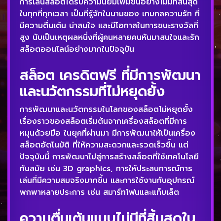
การเล่นสล็อตได้รับความนิยมเพิ่มขึ้นอย่างไม่มีที่สิ้นสุด
ในทุกที่ทุกเวลา เป็นที่รู้จักในนามของ เกมกลความรัก ที่
มีความตื่นเต้น น่าสนใจ และมีโอกาสในการชนะรางวัลที่
สูง นับเป็นเหตุผลหนึ่งที่ผู้คนหลายคนหันมาสนใจและรัก
สล็อตออนไลน์อย่างมากในปัจจุบัน
สล็อต เครดิตฟรี ที่มีการพัฒนา
และนวัตกรรมที่ไม่หยุดยั้ง
การพัฒนาและนวัตกรรมในโลกของสล็อตไม่หยุดยั้ง
เรื่องราวของสล็อตเริ่มต้นจากเครื่องสล็อตที่มีการ
หมุนด้วยมือ ในยุคที่ผ่านมา มีการพัฒนาให้เป็นเครื่อง
สล็อตอัตโนมัติ ที่ให้ความสะดวกและรวดเร็วขึ้น แต่
ปัจจุบันนี้ การพัฒนาไปสู่การสร้างสล็อตที่ใช้เทคโนโลยี
ทันสมัย เช่น 3D graphics, การให้ประสบการณ์การ
เล่นที่มีความสมจริงมากขึ้น และการใช้งานกับอุปกรณ์
พกพาหลายประการ เช่น สมาร์ทโฟนและแท็บเล็ต
ความตื่นเต้นแบบไม่มีที่สิ้นสุดใน