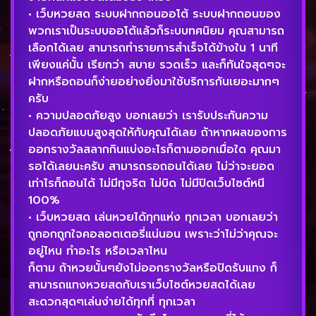
• เว็บหวยสด ระบบฝากถอนออโต้ ระบบฝากถอนของ
พวกเราเป็นระบบออโต้แล้วก็ระบบทศนิยม คุณสามารถ
เลือกได้เลย สามารถทำรายการสำเร็จได้ข้างใน 1 นาที
เพียงแค่นั้น เรียกว่า สบาย รวดเร็ว และก็ทันใจสุดๆจะ
ฝากหรือถอนก็ง่ายอย่างยิ่งมาใช้บริการกันเยอะมากๆ
ครับ
• ความปลอดภัยสูง บอกเลยว่า เรารับประกันความ
ปลอดภัยแบบสูงสุดให้กับคุณได้เลย ถ้าหากผลของการ
ออกรางวัลสลากกินแบ่งอะไรก็ตามออกเมื่อใด คุณมา
รอได้เลยนะครับ สามารถรอถอนได้เลย ไม่ว่าจะยอด
เท่าไรก็ถอนได้ ไม่มีทุจริต ไม่บิด ไม่มีปิดเว็บไซต์หนี
100%
• เว็บหวยสด เล่นหวยได้ทุกแห่ง ทุกเวลา บอกเลยว่า
ถูกอกถูกใจคอลอตเตอรี่แน่นอน เพราะว่าไม่ว่าคุณจะ
อยู่ไหน ทำอะไร หรือเวลาไหน
ก็ตาม ถ้าหวยนั้นๆยังไม่ออกรางวัลหรือปิดรับแทง ก็
สามารถแทงหวยสดกับเราเว็บไซต์หวยสดได้เลย
สะดวกสุดๆเล่นง่ายได้ทุกที่ ทุกเวลา