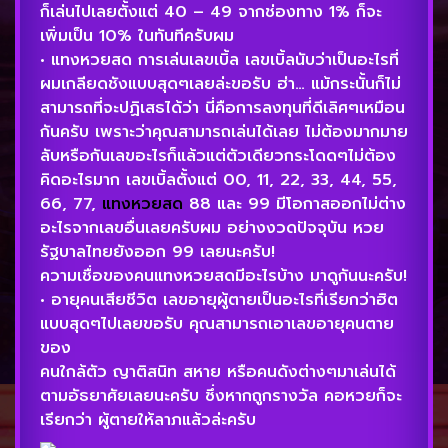
ก็เล่นไปเลยตั้งแต่ 40 – 49 จากช่องทาง 1% ก็จะ
เพิ่มเป็น 10% ในทันทีครับผม
• แทงหวยสด การเล่นเลขเบิ้ล เลขเบิ้ลนับว่าเป็นอะไรที่
ผมเกลียดชังแบบสุดๆเลยล่ะขอรับ ฮ่า… แม้กระนั้นก็ไม่
สามารถที่จะปฏิเสธได้ว่า นี่คือการลงทุนที่ดีเลิศๆเหมือน
กันครับ เพราะว่าคุณสามารถเล่นได้เลย ไม่ต้องมากมาย
ลับหรือกันเลขอะไรก็แล้วแต่ตัวเดียวกระโดดๆไม่ต้อง
คิดอะไรมาก เลขเบิ้ลตั้งแต่ 00, 11, 22, 33, 44, 55,
66, 77,
แทงหวยสด
88 และ 99 มีโอกาสออกไม่ต่าง
อะไรจากเลขอื่นเลยครับผม อย่างงวดปัจจุบัน หวย
รัฐบาลไทยยังออก 99 เลยนะครับ!
ความเชื่อของคนแทงหวยสดมีอะไรบ้าง มาดูกันนะครับ!
• อายุคนเสียชีวิต เลขอายุผู้ตายเป็นอะไรที่เรียกว่าฮิต
แบบสุดๆไปเลยขอรับ คุณสามารถเอาเลขอายุคนตาย
ของ
คนใกล้ตัว ญาติสนิท สหาย หรือคนดังต่างๆมาเล่นได้
ตามอัธยาศัยเลยนะครับ ซึ่งหากถูกรางวัล คอหวยก็จะ
เรียกว่า ผู้ตายให้ลาภแล้วล่ะครับ