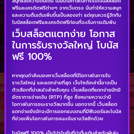
สนุกและความตื่นเต้น เมื่อมีโอกาสในการรับโบนัสสล็อต
ฟรีและเครดิตฟรีต่างๆ จากเว็บตรง นั่นทำให้ความสนุก
และความตื่นเต้นเพิ่มขึ้นเป็นสองเท่า แต่คุณควรรู้จักกับ
โบนัสสล็อตฟรีและเครดิตฟรีก่อนที่จะเริ่มการเดิมพัน
เว็บสล็อตแตกง่าย โอกาส
ในการรับรางวัลใหญ่ โบนัส
ฟรี 100%
หากคุณกำลังมองหาเว็บสล็อตที่มีโอกาสในการรับ
รางวัลใหญ่ และแตกง่ายที่สุด เว็บไซต์เหล่านี้อาจเป็น
ตัวเลือกที่น่าสนใจสำหรับคุณ เว็บสล็อตที่แตกง่ายมักมี
อัตราการจ่ายเงิน (RTP) ที่สูง ซึ่งหมายความว่ามี
โอกาสในการชนะรางวัลมากขึ้น นอกจากนี้ เว็บสล็อต
แตกง่ายยังมักจะมีการออกแบบเกมที่มีฟีเจอร์และโบนัส
ที่ช่วยเพิ่มโอกาสในการชนะเงินรางวัลอีกด้วย
โบนัสฟรี 100% เป็นโปรโมชั่นที่น่าตื่นเต้นสำหรับผู้เล่น