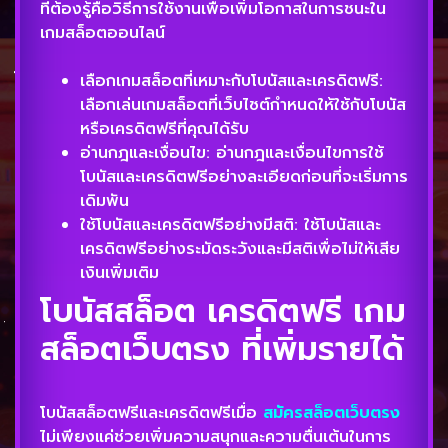
ที่ต้องรู้คือวิธีการใช้งานเพื่อเพิ่มโอกาสในการชนะใน
เกมสล็อตออนไลน์
เลือกเกมสล็อตที่เหมาะกับโบนัสและเครดิตฟรี:
เลือกเล่นเกมสล็อตที่เว็บไซต์กำหนดให้ใช้กับโบนัส
หรือเครดิตฟรีที่คุณได้รับ
อ่านกฎและเงื่อนไข: อ่านกฎและเงื่อนไขการใช้
โบนัสและเครดิตฟรีอย่างละเอียดก่อนที่จะเริ่มการ
เดิมพัน
ใช้โบนัสและเครดิตฟรีอย่างมีสติ: ใช้โบนัสและ
เครดิตฟรีอย่างระมัดระวังและมีสติเพื่อไม่ให้เสีย
เงินเพิ่มเติม
โบนัสสล็อต เครดิตฟรี เกม
สล็อตเว็บตรง ที่เพิ่มรายได้
โบนัสสล็อตฟรีและเครดิตฟรีเมื่อ
สมัครสล็อตเว็บตรง
ไม่เพียงแค่ช่วยเพิ่มความสนุกและความตื่นเต้นในการ