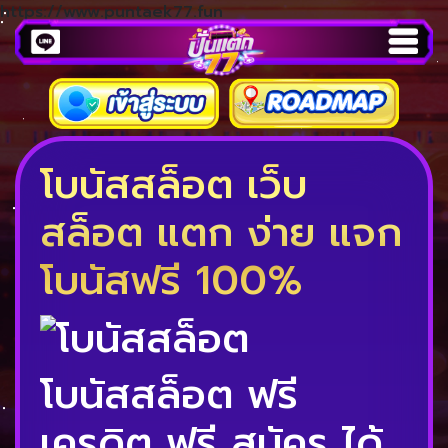
https://www.puntaek77.fun
โบนัสสล็อต เว็บ
สล็อต แตก ง่าย แจก
โบนัสฟรี 100%
โบนัสสล็อต ฟรี
เครดิต ฟรี สมัคร ได้