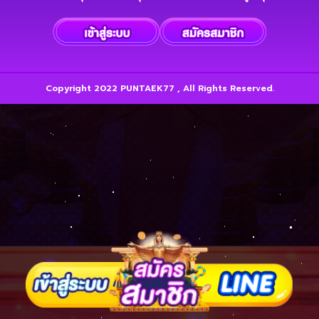
Copyright 2022 PUNTAEK77 , All Rights Reserved.