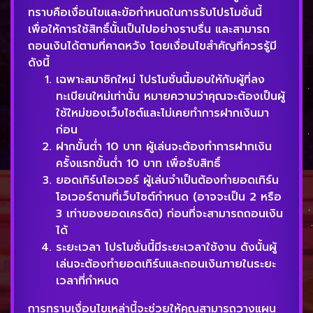
ทราบคือเงื่อนไขและข้อกำหนดในการรับโปรโมชั่นนี้
เพื่อให้การใช้สิทธิ์นั้นเป็นไปอย่างราบรื่น และสามารถ
ถอนเงินได้ตามที่คาดหวัง โดยเงื่อนไขสำคัญที่ควรรู้มี
ดังนี้
เฉพาะสมาชิกใหม่ โปรโมชั่นนี้มอบให้กับผู้ที่ลง
ทะเบียนใหม่เท่านั้น หมายความว่าคุณจะต้องเป็นผู้
ใช้ใหม่ของเว็บไซต์และไม่เคยทำการฝากเงินมา
ก่อน
ฝากขั้นต่ำ 10 บาท ผู้เล่นจะต้องทำการฝากเงิน
ครั้งแรกขั้นต่ำ 10 บาท เพื่อรับสิทธิ์
ยอดเทิร์นโอเวอร์ ผู้เล่นจำเป็นต้องทำยอดเทิร์น
โอเวอร์ตามที่เว็บไซต์กำหนด (อาจจะเป็น 2 หรือ
3 เท่าของยอดเครดิต) ก่อนที่จะสามารถถอนเงิน
ได้
ระยะเวลา โปรโมชั่นนี้มีระยะเวลาใช้งาน ดังนั้นผู้
เล่นจะต้องทำยอดเทิร์นและถอนเงินภายในระยะ
เวลาที่กำหนด
การทราบเงื่อนไขเหล่านี้จะช่วยให้คุณสามารถวางแผน