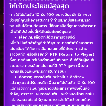
ให้เกิดประโยชน์สูงสุด
การใช้โปรโมชั่น 10 รับ 100 อย่างมีประสิทธิภาพจะ
ช่วยให้คุณมีโอกาสในการทำกำไรมากขึ้นและสามารถ
ถอนเงินได้ตามต้องการ นี่คือเทคนิคที่คุณควรพิจารณา
เพื่อใช้โปรโมชั่นนี้ให้เกิดประโยชน์สูงสุด
เลือกเกมสล็อตที่มีอัตราการจ่ายที่ดี
หนึ่งในปัจจัยสำคัญที่ทำให้คุณสามารถทำกำไรจากการ
เล่นสล็อตได้คือการเลือกเล่นเกมที่มีอัตราการจ่าย
รางวัลที่ดี หรือที่เรียกว่า RTP (Return to Player)
ซึ่งหมายถึงเปอร์เซ็นต์ของเงินที่เกมจะคืนให้กับผู้เล่นใน
ระยะยาว ควรเลือกเล่นเกมที่มี RTP สูงๆ เพื่อลด
ความเสี่ยงและเพิ่มโอกาสในการชนะ
จัดการทุนการเดิมพันอย่างมีประสิทธิภาพ
แม้ว่าคุณจะได้รับเครดิตเพิ่มจากโปรโมชั่น 10 รับ 100
แต่การจัดการเงินทุนอย่างมีประสิทธิภาพยังเป็นสิ่ง
สำคัญ การวางแผนการเดิมพันและกำหนดเป้าหมายใน
แต่ละรอบจะช่วยให้คุณสามารถเล่นได้อย่างต่อเนื่อง
และไม่เสี่ยงที่จะสูญเสียเครดิตทั้งหมดในเวลาอันสั้น