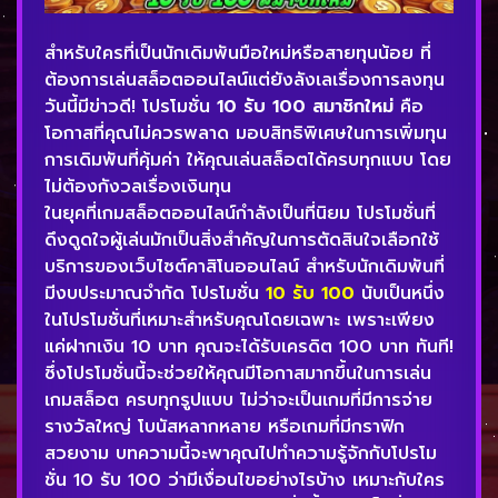
สำหรับใครที่เป็นนักเดิมพันมือใหม่หรือสายทุนน้อย ที่
ต้องการเล่นสล็อตออนไลน์แต่ยังลังเลเรื่องการลงทุน
วันนี้มีข่าวดี! โปรโมชั่น
10 รับ 100 สมาชิกใหม่
คือ
โอกาสที่คุณไม่ควรพลาด มอบสิทธิพิเศษในการเพิ่มทุน
การเดิมพันที่คุ้มค่า ให้คุณเล่นสล็อตได้ครบทุกแบบ โดย
ไม่ต้องกังวลเรื่องเงินทุน
ในยุคที่เกมสล็อตออนไลน์กำลังเป็นที่นิยม โปรโมชั่นที่
ดึงดูดใจผู้เล่นมักเป็นสิ่งสำคัญในการตัดสินใจเลือกใช้
บริการของเว็บไซต์คาสิโนออนไลน์ สำหรับนักเดิมพันที่
มีงบประมาณจำกัด โปรโมชั่น
10 รับ 100
นับเป็นหนึ่ง
ในโปรโมชั่นที่เหมาะสำหรับคุณโดยเฉพาะ เพราะเพียง
แค่ฝากเงิน 10 บาท คุณจะได้รับเครดิต 100 บาท ทันที!
ซึ่งโปรโมชั่นนี้จะช่วยให้คุณมีโอกาสมากขึ้นในการเล่น
เกมสล็อต ครบทุกรูปแบบ ไม่ว่าจะเป็นเกมที่มีการจ่าย
รางวัลใหญ่ โบนัสหลากหลาย หรือเกมที่มีกราฟิก
สวยงาม บทความนี้จะพาคุณไปทำความรู้จักกับโปรโม
ชั่น 10 รับ 100 ว่ามีเงื่อนไขอย่างไรบ้าง เหมาะกับใคร