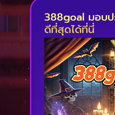
388goal มอบปร
ดีที่สุดได้ที่นี่