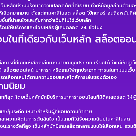
็บหลักมีระบบรักษาความปลอดภัยที่ดีเยี่ยม ทำให้ข้อมูลส่วนตัวของ
ห้เลือกมากมาย ตั้งแต่เกมคาสิโนสด สล็อต โป๊กเกอร์ จนถึงพนันกีฬ
มชั่นที่น่าสนใจและคุ้มค่ากว่าเว็บที่ไม่ใช่เว็บหลัก
่พร้อมให้บริการและช่วยเหลือผู้เล่นตลอด 24 ชั่วโมง
จบในที่เดียวกับเว็บหลัก สล็อตออ
การที่มีเกมให้เลือกเล่นมากมายในทุกประเภท เรียกได้ว่าแค่เข้าสู่เว็
์ สล็อตออนไลน์ บาคาร่า หรือเกมไพ่ทุกประเภท การเล่นเกมบนเว็
ามารถเลือกเล่นได้ตามความชอบและสไตล์การเล่นของตัวเอง
วามนิยม
ากที่สุด โดยเว็บหลักมักมีบริการบาคาร่าออนไลน์ที่มีดีลเลอร์สด ให้
และลุ้นระทึก เหมาะสำหรับผู้ที่ชอบความท้าทาย
ธ์และความคิดในการตัดสินใจ เป็นเกมที่ได้รับความนิยมในคาสิโนสด
รชนะรางวัลที่สูง เว็บหลักมักมีเกมสล็อตหลายแบบให้เลือกเล่น รวมถ