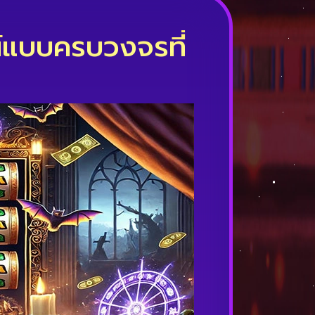
แบบครบวงจรที่