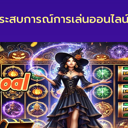
ะสบการณ์การเล่นออนไลน์