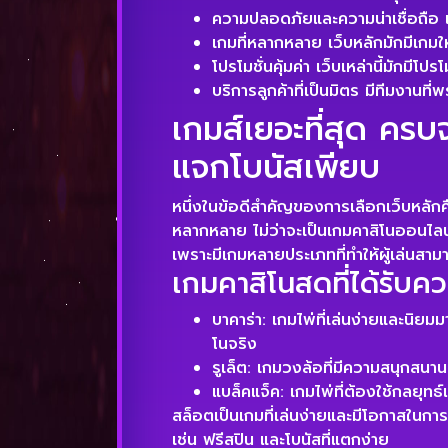
ความปลอดภัยและความน่าเชื่อถือ เว
เกมที่หลากหลาย เว็บหลักมักมีเกมใ
โปรโมชั่นคุ้มค่า เว็บเหล่านี้มักมีโปรโ
บริการลูกค้าที่เป็นมิตร มีทีมงานที
เกมส์เยอะที่สุด ครบ
แจกโบนัสเพียบ
หนึ่งในข้อดีสำคัญของการเลือกเว็บหลักคือ
หลากหลาย ไม่ว่าจะเป็นเกมคาสิโนออนไลน
เพราะมีเกมหลายประเภทที่ทำให้ผู้เล่นส
เกมคาสิโนสดที่ได้รับค
บาคาร่า: เกมไพ่ที่เล่นง่ายและนิยมม
โนจริง
รูเล็ต: เกมวงล้อที่มีความสนุกสนาน
แบล็คแจ็ค: เกมไพ่ที่ต้องใช้กลยุท
สล็อตเป็นเกมที่เล่นง่ายและมีโอกาสในกา
เช่น ฟรีสปิน และโบนัสที่แตกง่าย