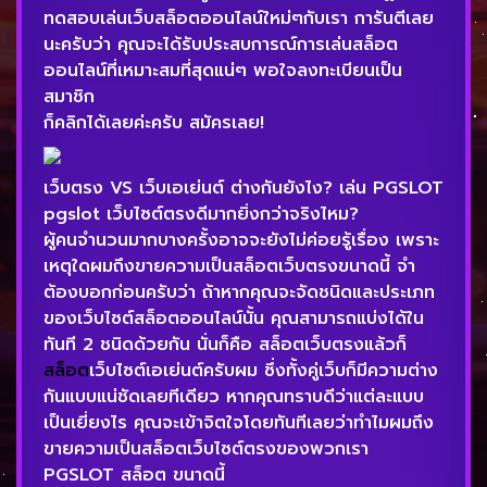
ทดสอบเล่นเว็บสล็อตออนไลน์ใหม่ๆกับเรา การันตีเลย
นะครับว่า คุณจะได้รับประสบการณ์การเล่นสล็อต
ออนไลน์ที่เหมาะสมที่สุดแน่ๆ พอใจลงทะเบียนเป็น
สมาชิก
ก็คลิกได้เลยค่ะครับ สมัครเลย!
เว็บตรง VS เว็บเอเย่นต์ ต่างกันยังไง? เล่น PGSLOT
pgslot เว็บไซต์ตรงดีมากยิ่งกว่าจริงไหม?
ผู้คนจำนวนมากบางครั้งอาจจะยังไม่ค่อยรู้เรื่อง เพราะ
เหตุใดผมถึงขายความเป็นสล็อตเว็บตรงขนาดนี้ จำ
ต้องบอกก่อนครับว่า ถ้าหากคุณจะจัดชนิดและประเภท
ของเว็บไซต์สล็อตออนไลน์นั้น คุณสามารถแบ่งได้ใน
ทันที 2 ชนิดด้วยกัน นั่นก็คือ สล็อตเว็บตรงแล้วก็
สล็อต
เว็บไซต์เอเย่นต์ครับผม ซึ่งทั้งคู่เว็บก็มีความต่าง
กันแบบแน่ชัดเลยทีเดียว หากคุณทราบดีว่าแต่ละแบบ
เป็นเยี่ยงไร คุณจะเข้าจิตใจโดยทันทีเลยว่าทำไมผมถึง
ขายความเป็นสล็อตเว็บไซต์ตรงของพวกเรา
PGSLOT สล็อต ขนาดนี้