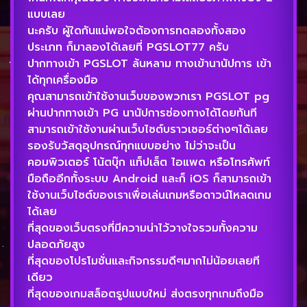
แบบเลย
นะครับ ผู้ใดกันแน่พอใจต้องการทดลองทั้งสอง
ประเภท ก็มาลองได้เลยที่ PGSLOT77 ครับ
ปากทางเข้า PGSLOT ล้นหลาม ทางเข้านานัปการ เข้า
ได้ทุกเครื่องมือ
คุณสามารถเข้าใช้งานเว็บของพวกเรา PGSLOT pg
ผ่านปากทางเข้า PG นานัปการช่องทางได้โดยทันที
สามารถเข้าใช้งานผ่านเว็บไซต์บราวเซอร์ต่างๆได้เลย
รองรับวัสดุอุปกรณ์ทุกแบบอย่าง ไม่ว่าจะเป็น
คอมพิวเตอร์ โน้ตบุ๊ก แท็ปเล็ต ไอแพด หรือโทรศัพท์
มือถืออีกทั้งระบบ Android และก็ iOS ก็สามารถเข้า
ใช้งานเว็บไซต์ของเราเพื่อเล่นเกมหรือดาวน์โหลดเกม
ได้เลย
ที่สุดของเว็บตรงที่มีความน่าไว้วางใจรวมทั้งความ
ปลอดภัยสูง
ที่สุดของโปรโมชั่นและกิจกรรมดีๆมากไม่น้อยเลยที
เดียว
ที่สุดของเกมสล็อตรูปแบบใหม่ ส่งตรงทุกเกมถึงมือ