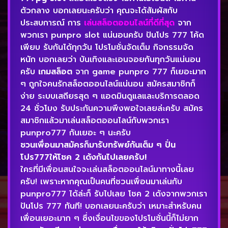
ตัวกลาง บอกเลยนะครับว่า คุณจะได้สัมผัสกับ
ประสบการณ์ การ
เล่นสล็อตออนไลน์ที่ดีที่สุด
จาก
พวกเรา punpro slot แน่นอนครับ ปันโปร 777 โค้ด
เพียบ รับกันได้ทุกวัน โปรโมชั่นจัดเต็ม กิจกรรมจัด
หนัก บอกเลยว่า บันเทิงและเอนจอยกันทุกวันแน่นอน
ครับ
เกมสล็อต
จาก game punpro 777 ก็เยอะมาก
ๆ ถูกใจคนรักสล็อตออนไลน์แน่นอน สมัครสมาชิกก็
ง่าย ระบบเสถียรสุด ๆ แอดมินดูแลและบริการตลอด
24 ชั่วโมง รับประกันความพึงพอใจเลยล่ะครับ สมัคร
สมาชิกแล้วมาเล่นสล็อตออนไลน์กับพวกเรา
punpro777 กันเยอะ ๆ นะครับ
ชวนเพื่อนมาสมัครก็มารับทรัพย์กันเต็ม ๆ ปั่น
โปร
777ให้โชค 2 เด้งกันไปเลยครับ!
ใครที่มีเพื่อนสนใจจะเล่นสล็อตออนไลน์มาทางนี้เลย
ครับ! เพราะหากคุณเป็นคนที่ชวนเพื่อนมาเล่นกับ
punpro777 ได้ล่ะก็ รับไปเลย โชค 2 เด้งจากพวกเรา
ปันโปร 777 ทันที! บอกเลยนะครับว่า เหมาะสำหรับคน
เพื่อนเยอะมาก ๆ ซึ่งเงื่อนไขของโปรโมชั่นนี้ก็ไม่ยาก