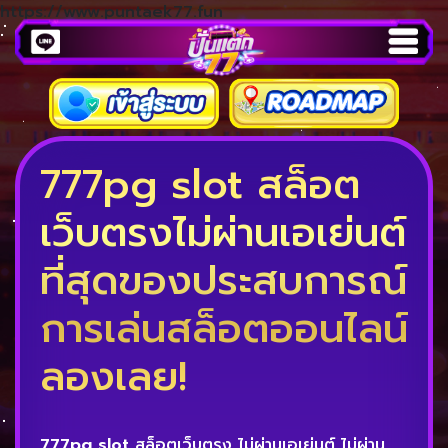
https://www.puntaek77.fun
777pg slot สล็อต
เว็บตรงไม่ผ่านเอเย่นต์
ที่สุดของประสบการณ์
การเล่นสล็อตออนไลน์
ลองเลย!
777pg slot
สล็อตเว็บตรง ไม่ผ่านเอเย่นต์ ไม่ผ่าน