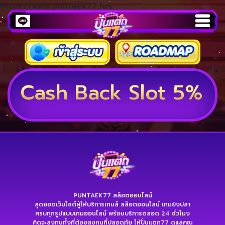
https://www.puntaek77.fun
Cash Back Slot 5%
PUNTAEK77 สล็อตออนไลน์
สุดยอดเว็บไซต์ผู้ให้บริการเกมส์ สล็อตออนไลน์ เกมยิงปลา
ครบทุกรูปแบบเกมออนไลน์ พร้อมบริการตลอด 24 ชั่วโมง
คิดจะลงทุนทั้งที่ต้องลงทุนที่ปลอดภัย ให้ปั่นแตก77 ดูแลคุณ