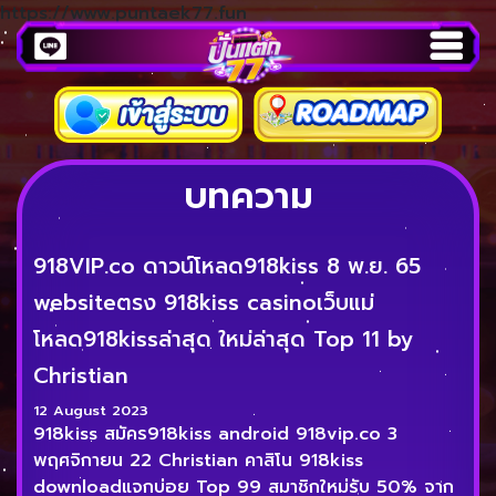
https://www.puntaek77.fun
บทความ
918VIP.co ดาวน์โหลด918kiss 8 พ.ย. 65
websiteตรง 918kiss casinoเว็บแม่
โหลด918kissล่าสุด ใหม่ล่าสุด Top 11 by
Christian
12 August 2023
918kiss สมัคร918kiss android 918vip.co 3
พฤศจิกายน 22 Christian คาสิโน 918kiss
downloadแจกบ่อย Top 99 สมาชิกใหม่รับ 50% จาก